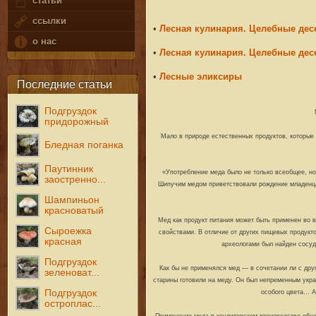
статьи
ссылки
•
Лесная кулинария. Целебные дес
о нас
•
Лесная кулинария. Целебные дес
•
Лесные эликсиры
Последние статьи
Подгруздок
придорожный
Мало в природе естественных продуктов, которые 
Бледная поганка
Паутинник
«Употребление меда было не только всеобщее, н
заостренно...
Шипучим медом приветствовали рождение младенца; 
Шампиньон
красноватый
Мед как продукт питания может быть применен во 
Сыроежка
свойствами. В отличие от других пищевых продукто
красная
археологами был найден сосуд 
Подгруздок
Как бы не применялся мед — в сочетании ли с дру
зеленоват...
старины готовили на меду. Он был непременным украш
Подгруздок
особого цвета...
остроплас...
Применение меда в кондитерском производстве общ