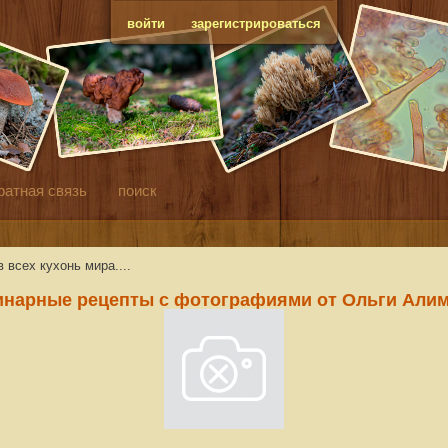
войти
зарегистрироваться
ратная связь
поиск
всех кухонь мира....
инарные рецепты с фотографиями от Ольги Али