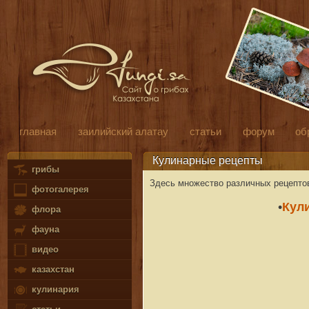
главная
заилийский алатау
статьи
форум
об
Кулинарные рецепты
грибы
Здесь множество различных рецептов 
фотогалерея
Кул
•
флора
фауна
видео
казахстан
кулинария