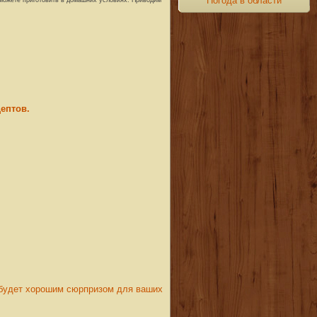
Погода в области
ептов.
и будет хорошим сюрпризом для ваших