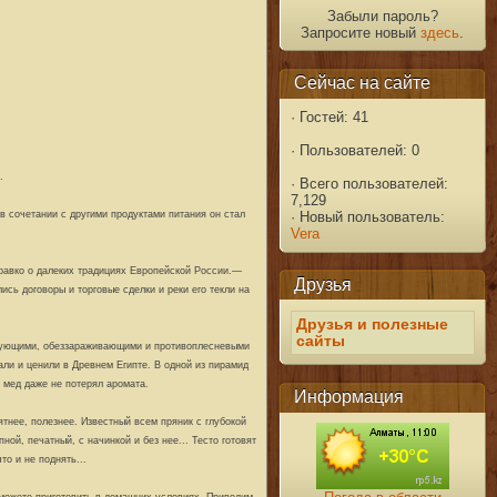
Забыли пароль?
Запросите новый
здесь
.
Сейчас на сайте
·
Гостей: 41
·
Пользователей: 0
.
·
Всего пользователей:
7,129
в сочетании с другими продуктами питания он стал
·
Новый пользователь:
Vera
равко о далеких традициях Европейской России.—
Друзья
сь договоры и торговые сделки и реки его текли на
Друзья и полезные
сайты
вирующими, обеззараживающими и противоплесневыми
али и ценили в Древнем Египте. В одной из пирамид
я мед даже не потерял аромата.
Информация
тнее, полезнее. Известный всем пряник с глубокой
ой, печатный, с начинкой и без нее... Тесто готовят
о и не поднять...
можете приготовить в домашних условиях. Приводим