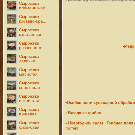
Сыроежка
пламенно-ор...
Сыроежка
кроваво-кра...
Сыроежка
каштановая
Сыроежка
•
Медов
розовоногая
Сыроежка
девичья
Сыроежка
мясистая
Сыроежка
сереющая
Сыроежка
пятнистая
•
Особенности кулинарной обработ
Сыроежка
•
Блюда из грибов
пищевая
Сыроежка
•
Новогодний салат «Грибная поля
оливковая
гостей!