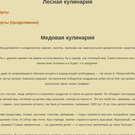
Лесная кулинария
ерты
ерты (продолжение)
Медовая кулинария
Мед добавляют в кондитерские изделия, напитки, приправы как замечательное ароматическое средство
бы с древних времен так широко использовались бы в народе, как пчелиный мед. Самостоятельно или 
лакомством человека и в будни, и в праздники.
о даже по укоренившимся обычаям входило в разряд вещей необходимых,— так писал А. Покорский-Жо
им на тризнах поминали умерших; им наполняли победители заздравные кубки после боя; им запивали
разгульных пирах наших предков».
всех случаях, когда требуется сохранение продуктов от порчи на долгое время. Он обладает консер
в зрелый мед, несмотря на долгие годы хранения, никогда не портится. Это его свойство, например, зн
с медом, срок хранения которого, как было установлено, превышает 3300 лет. И за столь долгое врем
гими продуктами, соками, настоями, смесями, добавками — пища становится вкуснее, калорийнее, прия
ением стола. И сейчас ему почет. Как и прежде, пряник стараются выпечь красивым. Вырезанный, лепн
 А размеры? Самые невероятные — на удивление детям — от крохотных миниатюрок до таких больших, чт
еизвестно. Все мы пробовали медовые конфеты, медовые пряники, медовые торты. Многие изделия вы 