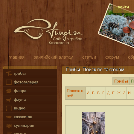
войти
главная
заилийский алатау
статьи
форум
об
Грибы. Поиск по таксонам
грибы
Грибы
П
фотогалерея
Показать
флора
А
Б
В
Г
Д
Е
Ж
З
И
всё
фауна
видео
казахстан
кулинария