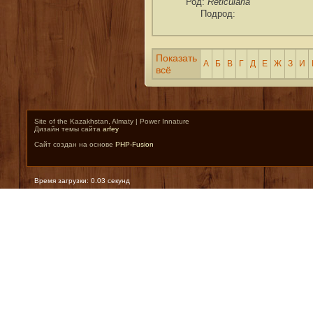
Reticularia
Род:
Подрод:
Показать
А
Б
В
Г
Д
Е
Ж
З
И
всё
Site of the Kazakhstan, Almaty | Power Innature
Дизайн темы сайта
arfey
Сайт создан на основе
PHP-Fusion
Время загрузки: 0.03 секунд