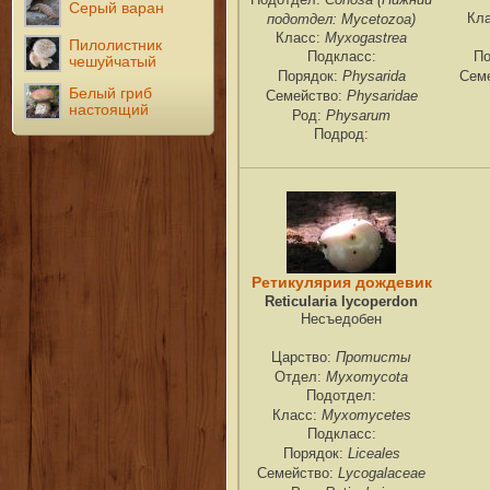
Серый варан
подотдел: Mycetozoa)
Кл
Myxogastrea
Класс:
Пилолистник
Подкласс:
По
чешуйчатый
Physarida
Порядок:
Сем
Белый гриб
Physaridae
Семейство:
настоящий
Physarum
Род:
Подрод:
Ретикулярия дождевик
Reticularia lycoperdon
Несъедобен
Протисты
Царство:
Myxomycota
Отдел:
Подотдел:
Myxomycetes
Класс:
Подкласс:
Liceales
Порядок:
Lycogalaceae
Семейство: