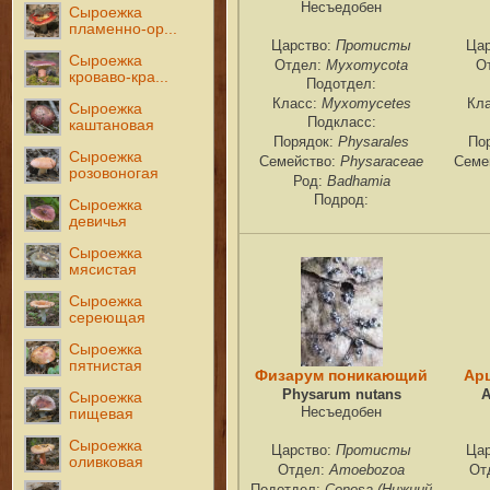
Несъедобен
Сыроежка
пламенно-ор...
Протисты
Царство:
Ца
Сыроежка
Myxomycota
Отдел:
О
кроваво-кра...
Подотдел:
Myxomycetes
Класс:
Кл
Сыроежка
Подкласс:
каштановая
Physarales
Порядок:
По
Сыроежка
Physaraceae
Семейство:
Семе
розовоногая
Badhamia
Род:
Подрод:
Сыроежка
девичья
Сыроежка
мясистая
Сыроежка
сереющая
Сыроежка
пятнистая
Физарум поникающий
Ар
Physarum nutans
A
Сыроежка
Несъедобен
пищевая
Сыроежка
Протисты
Царство:
Ца
оливковая
Amoebozoa
Отдел:
От
Conosa (Нижний
Подотдел: