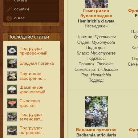
статьи
ссылки
Гемитрихия
Фул
булавовидная
F
о нас
Hemitrichia clavata
Несъедобен
Ца
Последние статьи
Протисты
Царство:
О
Myxomycota
Отдел:
Подотдел:
Кл
Подгруздок
придорожный
Myxomycetes
Класс:
Подкласс:
По
Бледная поганка
Trichiales
Порядок:
Семе
Trichiaceae
Семейство:
Паутинник
Hemitrichia
Род:
заостренно...
Подрод:
Шампиньон
красноватый
Сыроежка
красная
Подгруздок
зеленоват...
Подгруздок
Бадамия сумчатая
Фул
остроплас...
Badhamia utricularis