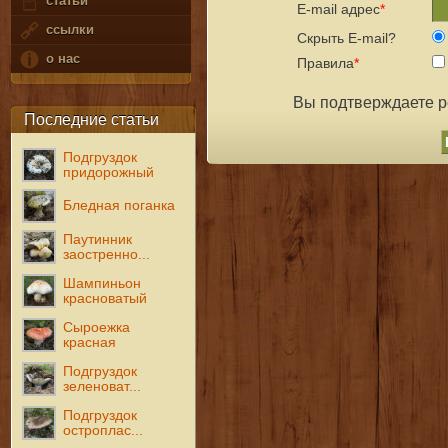
статьи
E-mail адрес
*
ссылки
Скрыть E-mail?
о нас
Правила
*
Вы подтверждаете 
Последние статьи
Подгруздок
придорожный
Бледная поганка
Паутинник
заостренно...
Шампиньон
красноватый
Сыроежка
красная
Подгруздок
зеленоват...
Подгруздок
остроплас...