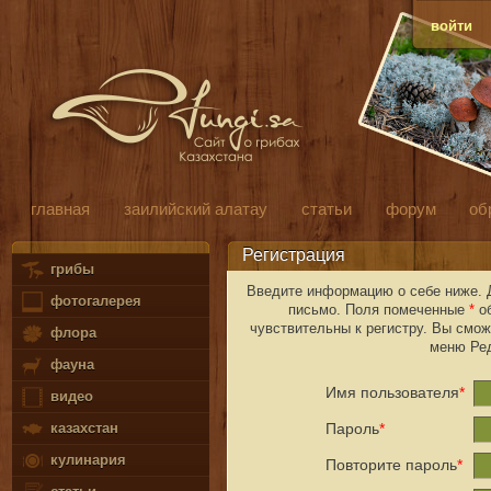
войти
главная
заилийский алатау
статьи
форум
об
Регистрация
грибы
Введите информацию о себе ниже. Д
фотогалерея
письмо. Поля помеченные
*
об
чувствительны к регистру. Вы смо
флора
меню Ред
фауна
Имя пользователя
*
видео
казахстан
Пароль
*
кулинария
Повторите пароль
*