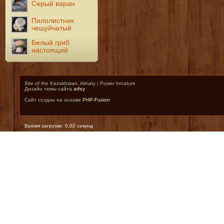
Серый варан
Пилолистник
чешуйчатый
Белый гриб
настоящий
Site of the Kazakhstan, Almaty | Power Innature
Дизайн темы сайта
arfey
Сайт создан на основе
PHP-Fusion
Время загрузки: 0.02 секунд