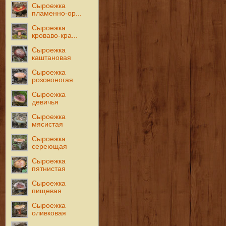
Сыроежка
пламенно-ор...
Сыроежка
кроваво-кра...
Сыроежка
каштановая
Сыроежка
розовоногая
Сыроежка
девичья
Сыроежка
мясистая
Сыроежка
сереющая
Сыроежка
пятнистая
Сыроежка
пищевая
Сыроежка
оливковая