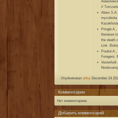
Акмолинск
// Turczani
Abiev S.A.
mycobiota o
Kazakhstan
Pringle A.
literature 
the death
Link. Biolo
Pouliot A.
Foragers. 
Vesterholt
Nordsvamp
·
Опубликовал
arfey
December 24 202
Комментарии
Нет комментариев.
Добавить комментарий