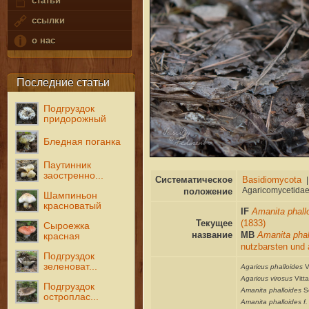
статьи
ссылки
о нас
Последние статьи
Подгруздок
придорожный
Бледная поганка
Паутинник
заостренно...
Систематическое
положение
Шампиньон
красноватый
IF
Amanita phall
Текущее
(1833)
Сыроежка
название
MB
Amanita pha
красная
nutzbarsten und
Подгруздок
зеленоват...
Agaricus phalloides
Va
Agaricus virosus
Vitt
Подгруздок
Amanita phalloides
Se
остроплас...
Amanita phalloides f. 