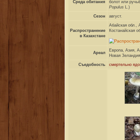
Среда обитания
болот или ручь
Populus
L.)
Сезон
август.
Абайская обл., 
Распространение
Костанайская об
в Казахстане
Европа, Азия, 
Ареал
Новая Зеландия
Съедобность
смертельно ядо