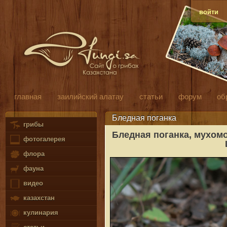
войти
главная
заилийский алатау
статьи
форум
об
Бледная поганка
грибы
Бледная поганка, мухомо
фотогалерея
флора
фауна
видео
казахстан
кулинария