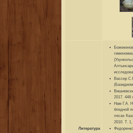
Божекенов
гименомиц
(Узунколь
Алтынсари
исследован
Вассер С.
(Базидиоми
Вишневски
2017. 448 
Нам Г.А. 
бледной пог
лесах Каз
2010. Т. 1
Федоренко
Литература