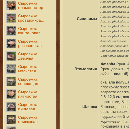
Amanita phalloides f
Сыроежка
Amanita phalloides va
пламенно-ор...
Amanita phalloides v
Сыроежка
Amanita phalloides va
Синонимы
кроваво-кра...
Amanita phalloides va
Amanita phalloides va
Сыроежка
Amanita phalloides va
каштановая
Amanita phalloides var
Сыроежка
Amanita viridis
Pers.,
розовоногая
Amanitina phalloides
Fungus phalloides
Va
Сыроежка
Venenarius phalloid
девичья
Amanita
(греч.
Сыроежка
Этимология
(
греч.
phallus
- ф
мясистая
oides
- -видный
)
Сыроежка
сначала полуша
сереющая
плоско-распрост
Сыроежка
возрасте слегк
пятнистая
2,8–12,0 см; по
волокнами, блес
Сыроежка
Шляпка
бежевая, серова
пищевая
светлым краем, 
подсыхании блед
Сыроежка
коричневая. На
оливковая
покрывала в ви