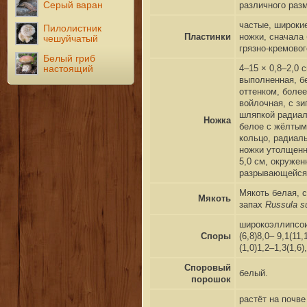
Серый варан
различного разм
частые, широки
Пилолистник
Пластинки
ножки, сначала
чешуйчатый
грязно-кремовог
Белый гриб
4–15 × 0,8–2,0 
настоящий
выполненная, б
оттенком, боле
войлочная, с з
шляпкой радиал
Ножка
белое с жёлтым
кольцо, радиал
ножки утолщенн
5,0 см, окруже
разрывающейся 
Мякоть белая, 
Мякоть
запах
Russula s
широкоэллипсои
Споры
(6,8)8,0– 9,1(11
(1,0)1,2–1,3(1,6
Споровый
белый.
порошок
растёт на почв