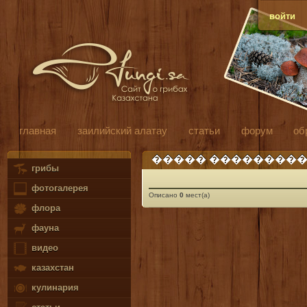
войти
главная
заилийский алатау
статьи
форум
об
����� ���������
грибы
фотогалерея
Описано
0
мест(а)
флора
фауна
видео
казахстан
кулинария