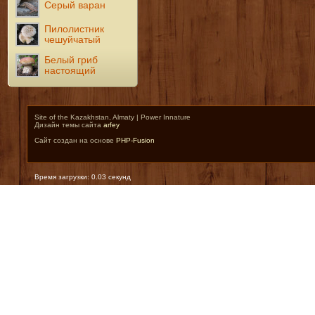
Серый варан
Пилолистник
чешуйчатый
Белый гриб
настоящий
Site of the Kazakhstan, Almaty | Power Innature
Дизайн темы сайта
arfey
Сайт создан на основе
PHP-Fusion
Время загрузки: 0.03 секунд