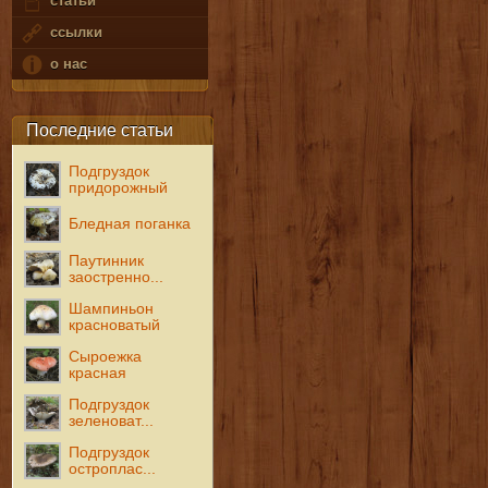
статьи
ссылки
о нас
Последние статьи
Подгруздок
придорожный
Бледная поганка
Паутинник
заостренно...
Шампиньон
красноватый
Сыроежка
красная
Подгруздок
зеленоват...
Подгруздок
остроплас...