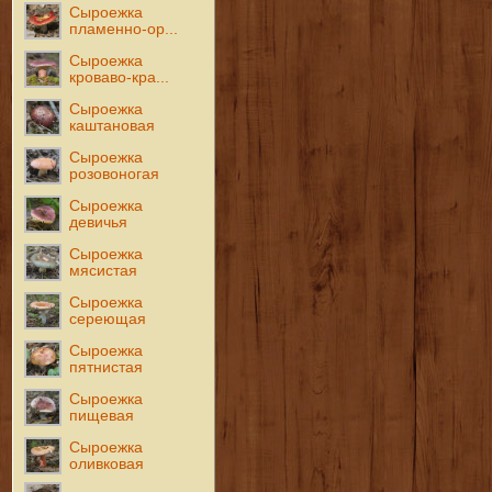
Сыроежка
пламенно-ор...
Сыроежка
кроваво-кра...
Сыроежка
каштановая
Сыроежка
розовоногая
Сыроежка
девичья
Сыроежка
мясистая
Сыроежка
сереющая
Сыроежка
пятнистая
Сыроежка
пищевая
Сыроежка
оливковая