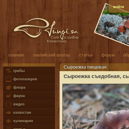
войти
главная
заилийский алатау
статьи
форум
об
Сыроежка пищевая
грибы
Сыроежка съедобная, с
фотогалерея
флора
фауна
видео
казахстан
кулинария