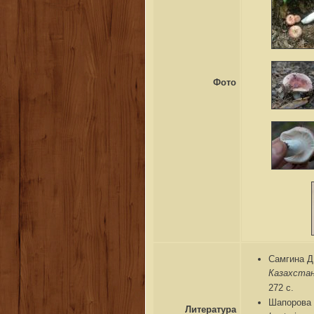
Фото
Самгина Д
Казахстана
272 с.
Шапорова 
Литература