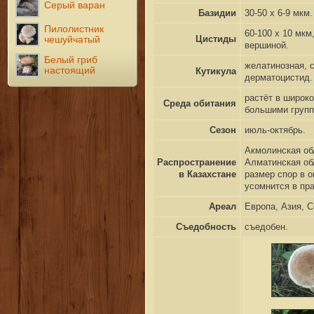
Серый варан
Базидии
30-50 x 6-9 мкм.
Пилолистник
60-100 x 10 мкм
Цистиды
чешуйчатый
вершиной.
Белый гриб
желатинозная, с
настоящий
Кутикула
дерматоцистид.
растёт в широк
Среда обитания
большими групп
Сезон
июль-октябрь.
Акмолинская обл
Распространение
Алматинская об
в Казахстане
размер спор в о
усомнится в пр
Ареал
Европа, Азия, 
Съедобность
съедобен.