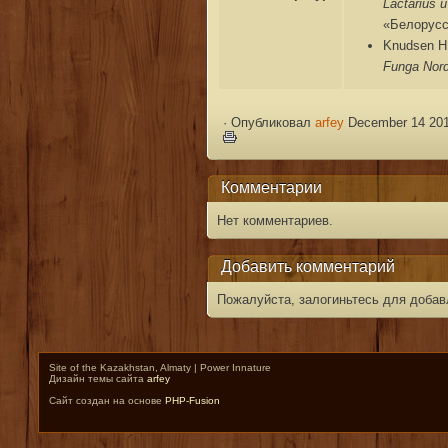
Lactarius 
«Белорусс
Knudsen H.
Funga Nor
·
Опубликовал
arfey
December 14 201
Комментарии
Нет комментариев.
Добавить комментарий
Пожалуйста, залогиньтесь для добав
Site of the Kazakhstan, Almaty | Power Innature
Дизайн темы сайта
arfey
Сайт создан на основе
PHP-Fusion