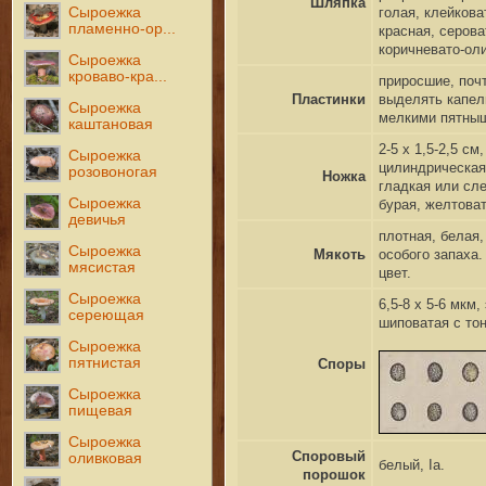
Шляпка
Сыроежка
голая, клейкова
пламенно-ор...
красная, серова
коричневато-оли
Сыроежка
кроваво-кра...
приросшие, поч
Пластинки
выделять капел
Сыроежка
мелкими пятны
каштановая
2-5 x 1,5-2,5 с
Сыроежка
цилиндрическая,
розовоногая
Ножка
гладкая или сле
Сыроежка
бурая, желтова
девичья
плотная, белая,
Сыроежка
Мякоть
особого запаха
мясистая
цвет.
Сыроежка
6,5-8 x 5-6 мкм
сереющая
шиповатая с то
Сыроежка
пятнистая
Споры
Сыроежка
пищевая
Сыроежка
Споровый
оливковая
белый, Ia.
порошок