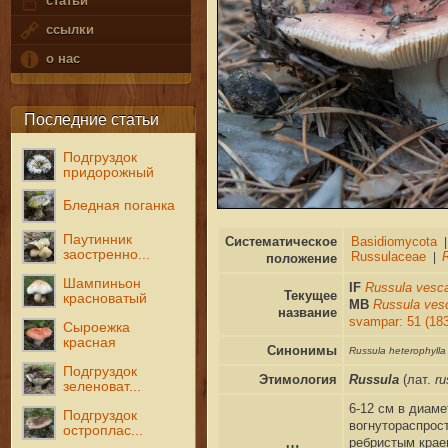
статьи
ссылки
о нас
Последние статьи
Подгруздок
придорожный
Бледная поганка
Паутинник
Систематическое
заостренно...
положение
Шампиньон
IF
Russula vesc
Текущее
красноватый
MB
Russula ve
название
svampar: 51 (18
Сыроежка
красная
Синонимы
Russula heterophyll
Подгруздок
Этимология
Russula
(лат.
ru
зеленоват...
6-12 см в диаме
Подгруздок
вогнутораспрост
остроплас...
ребристым крае