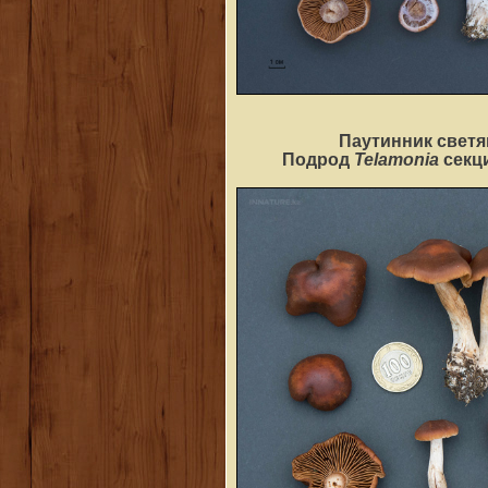
Паутинник светя
Telamonia
Подрод
секц