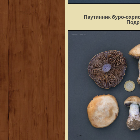
Паутинник буро-охрис
Под