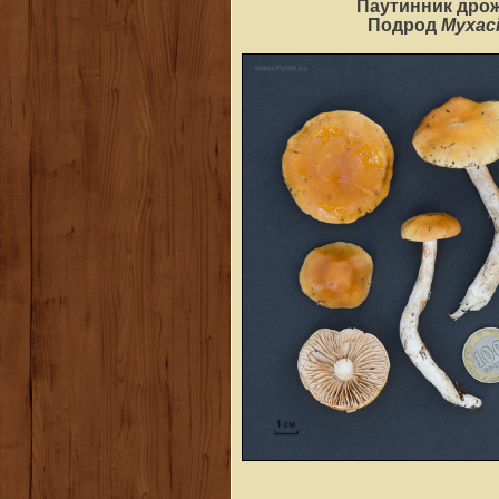
Паутинник дро
Myxac
Подрод