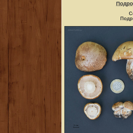
Подр
C
Под