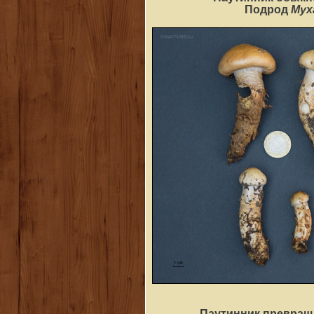
Myx
Подрод
Паутинник превра