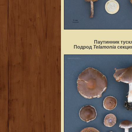
Паутинник туск
Telamonia
Подрод
секци