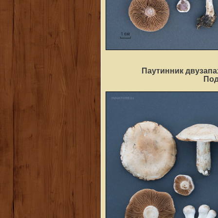
Паутинник двузапа
По