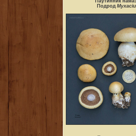
Паутинник нама
Myxaci
Подрод