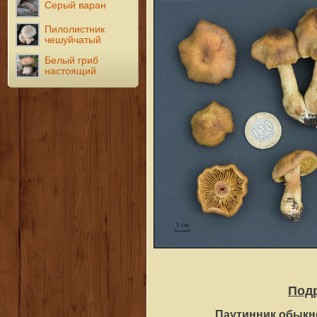
Серый варан
Пилолистник
чешуйчатый
Белый гриб
настоящий
Под
Паутинник обык