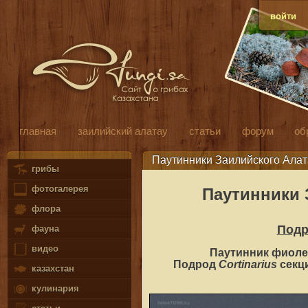
войти
главная
заилийский алатау
статьи
форум
об
Паутинники Заилийского Алат
грибы
фотогалерея
Паутинники 
флора
Под
фауна
видео
Паутинник фиоле
Cortinarius
Подрод
секц
казахстан
кулинария