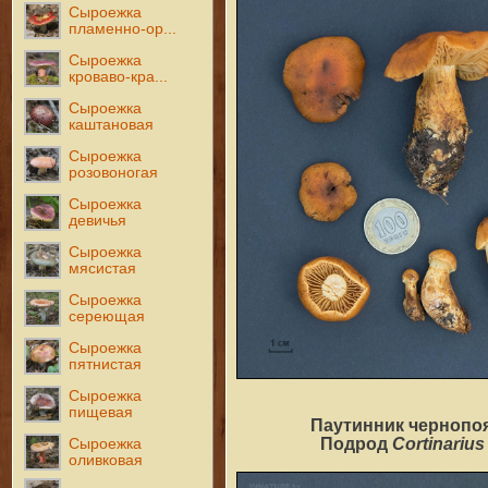
Сыроежка
пламенно-ор...
Сыроежка
кроваво-кра...
Сыроежка
каштановая
Сыроежка
розовоногая
Сыроежка
девичья
Сыроежка
мясистая
Сыроежка
сереющая
Сыроежка
пятнистая
Сыроежка
пищевая
Паутинник чернопо
Cortinariu
Подрод
Сыроежка
оливковая