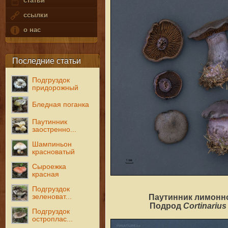
статьи
ссылки
о нас
Последние статьи
Подгруздок
придорожный
Бледная поганка
Паутинник
заостренно...
Шампиньон
красноватый
Сыроежка
красная
Подгруздок
зеленоват...
Паутинник лимонно
Cortinariu
Подрод
Подгруздок
остроплас...