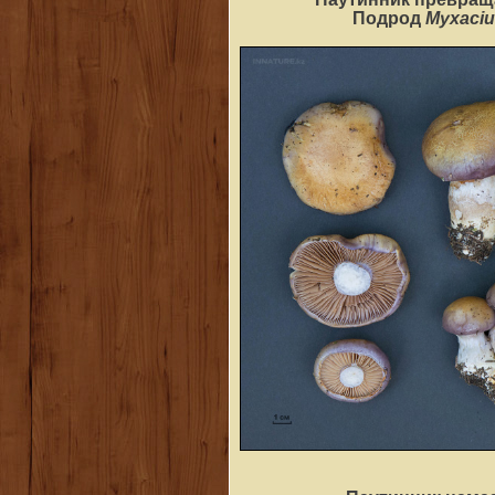
Myxaci
Подрод