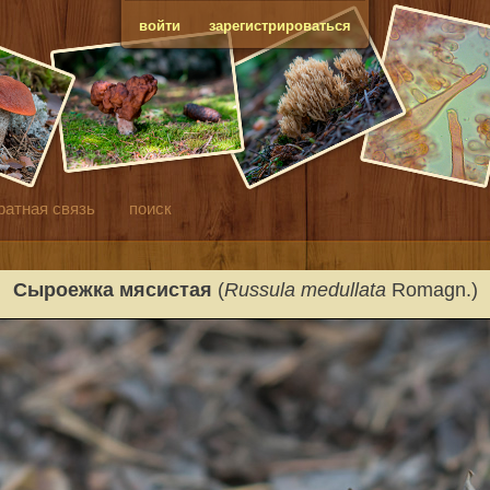
войти
зарегистрироваться
ратная связь
поиск
Сыроежка мясистая
(
Russula medullata
Romagn.)