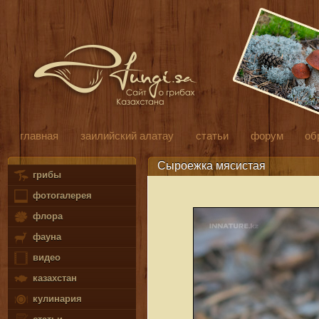
главная
заилийский алатау
статьи
форум
об
Сыроежка мясистая
грибы
фотогалерея
флора
фауна
видео
казахстан
кулинария