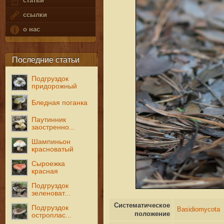
статьи
ссылки
о нас
Последние статьи
Подгруздок
придорожный
Бледная поганка
Паутинник
заостренно...
Шампиньон
красноватый
Сыроежка
красная
Подгруздок
зеленоват...
Систематическое
Подгруздок
положение
остроплас...