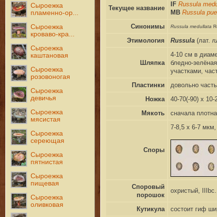
IF
Russula medu
Сыроежка
Текущее название
MB
Russula pue
пламенно-ор...
Синонимы
Сыроежка
Russula medullata
R
кроваво-кра...
Этимология
Russula
(лат.
r
Сыроежка
4-10 см в диам
каштановая
Шляпка
бледно-зелёная
Сыроежка
участками, час
розовоногая
Пластинки
довольно часты
Сыроежка
девичья
Ножка
40-70(-90) x 1
Сыроежка
Мякоть
сначала плотна
мясистая
7-8,5 x 6-7 мк
Сыроежка
сереющая
Споры
Сыроежка
пятнистая
Сыроежка
пищевая
Споровый
охристый, IIIbc.
порошок
Сыроежка
оливковая
Кутикула
состоит гиф ши