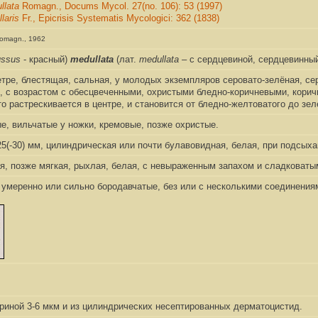
llata
Romagn., Docums Mycol. 27(no. 106): 53 (1997)
llaris
Fr., Epicrisis Systematis Mycologici: 362 (1838)
omagn., 1962
ussus
- красный)
medullata
(лат.
medullata
– с сердцевиной, сердцевинный
етре, блестящая, сальная, у молодых экземпляров серовато-зелёная, се
, с возрастом с обесцвеченными, охристыми бледно-коричневыми, кори
то растрескивается в центре, и становится от бледно-желтоватого до зел
е, вильчатые у ножки, кремовые, позже охристые.
0-25(-30) мм, цилиндрическая или почти булавовидная, белая, при подсых
я, позже мягкая, рыхлая, белая, с невыраженным запахом и сладковаты
м, умеренно или сильно бородавчатые, без или с несколькими соединения
риной 3-6 мкм и из цилиндрических несептированных дерматоцистид.