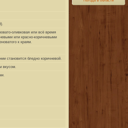
Погода в области
).
ровато-оливковая или всё время
чневыми или красно-коричневыми
еноватого к краям.
ании становится бледно коричневой.
м вкусом.
ми.