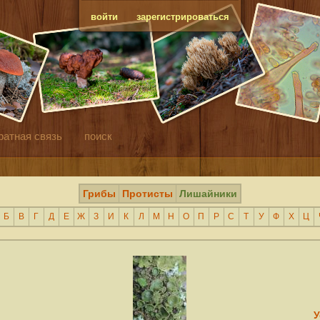
войти
зарегистрироваться
ратная связь
поиск
Грибы
Протисты
Лишайники
Б
В
Г
Д
Е
Ж
З
И
К
Л
М
Н
О
П
Р
С
Т
У
Ф
Х
Ц
У