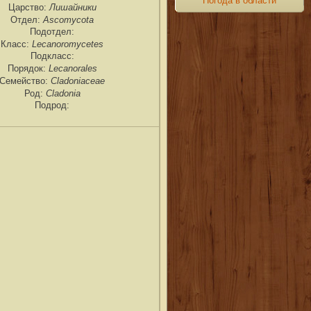
Погода в области
Лишайники
Царство:
Ascomycota
Отдел:
Подотдел:
Lecanoromycetes
Класс:
Подкласс:
Lecanorales
Порядок:
Cladoniaceae
Семейство:
Cladonia
Род:
Подрод: