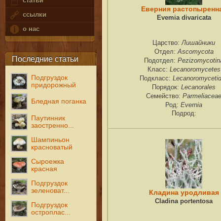
статьи
Еверния растопыренн
ссылки
Evemia divaricata
о нас
Лишайники
Царство:
Ascomycota
Отдел:
Последние статьи
Pezizomycotin
Подотдел:
Lecanoromycetes
Класс:
Подгруздок
Lecanoromyceti
Подкласс:
придорожный
Lecanorales
Порядок:
Parmeliacea
Семейство:
Бледная поганка
Evernia
Род:
Подрод:
Паутинник
заостренно...
Шампиньон
красноватый
Сыроежка
красная
Подгруздок
зеленоват...
Кладина уродливая
Cladina portentosa
Подгруздок
остроплас...