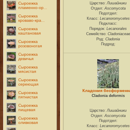
Лишайники
Сыроежка
Царство:
пламенно-ор...
Ascomycota
Отдел:
Подотдел:
Сыроежка
Lecanoromycetes
Класс:
кроваво-кра...
Подкласс:
Lecanorales
Сыроежка
Порядок:
каштановая
Cladoniacea
Семейство:
Cladonia
Род:
Сыроежка
Подрод:
розовоногая
Сыроежка
девичья
Сыроежка
мясистая
Сыроежка
сереющая
Кладония бесформенн
Сыроежка
Cladonia deformis
пятнистая
Сыроежка
пищевая
Лишайники
Царство:
Ascomycota
Отдел:
Сыроежка
Подотдел:
оливковая
Lecanoromycetes
Класс: