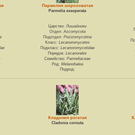
ая
Пармелия шероховатая
Parmelia exasperata
Лишайники
Царство:
Ascomycota
Отдел:
a
Pezizomycotina
Подотдел:
По
Lecanoromycetes
Класс:
dae
Lecanoromycetidae
Подкласс:
Lecanorales
Порядок:
e
Parmeliaceae
Семейство:
Melanohalea
Род:
Подрод:
Кладония рогатая
К
Cladonia cornuta