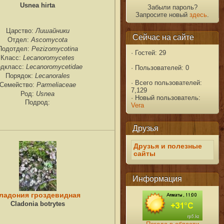
Usnea hirta
Забыли пароль?
Запросите новый
здесь
.
Лишайники
Царство:
Сейчас на сайте
Ascomycota
Отдел:
Pezizomycotina
Подотдел:
·
Гостей: 29
Lecanoromycetes
Класс:
Lecanoromycetidae
дкласс:
·
Пользователей: 0
Lecanorales
Порядок:
·
Всего пользователей:
Parmeliaceae
Семейство:
7,129
Usnea
Род:
·
Новый пользователь:
Подрод:
Vera
Друзья
Друзья и полезные
сайты
Информация
ладония гроздевидная
Cladonia botrytes