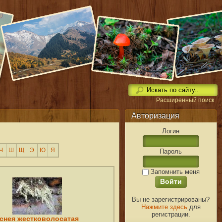
Расширенный поиск
Авторизация
Логин
Ч
Ш
Щ
Э
Ю
Я
Пароль
Запомнить меня
Вы не зарегистрированы?
Нажмите здесь
для
регистрации.
снея жестковолосатая