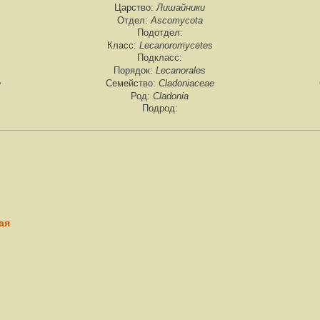
Лишайники
Царство:
Ascomycota
Отдел:
Подотдел:
Lecanoromycetes
Класс:
Подкласс:
Lecanorales
Порядок:
e
Cladoniaceae
Семейство:
Cladonia
Род:
Подрод:
ая