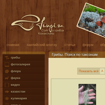
главная
заилийский алатау
статьи
форум
об
Грибы. Поиск по таксонам
грибы
фотогалерея
Показать всё
А
флора
фауна
видео
казахстан
кулинария