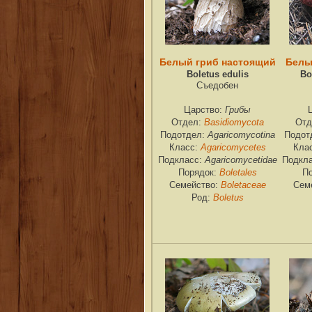
Белый гриб настоящий
Белы
Boletus edulis
Bo
Съедобен
Грибы
Царство:
Basidiomycota
Отдел:
Отд
Agaricomycotina
Подотдел:
Подот
Agaricomycetes
Класс:
Кла
Agaricomycetidae
Подкласс:
Подкл
Boletales
Порядок:
П
Boletaceae
Семейство:
Сем
Boletus
Род: