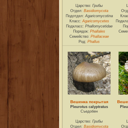
Грибы
Царство:
Basidiomycota
Отдел:
Отд
Agaricomycotina
Подотдел:
Кла
Agaricomycetes
Класс:
Подкл
Phallomycetidae
Подкласс:
По
Phallales
Порядок:
Семе
Phallaceae
Семейство:
Phallus
Род:
Вешенка покрытая
Веше
Pleurotus calyptratus
Pleu
Съедобен
Грибы
Царство:
Basidiomycota
Отдел:
Отд