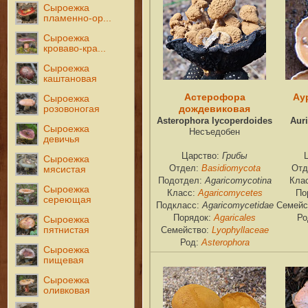
Сыроежка
пламенно-ор...
Сыроежка
кроваво-кра...
Сыроежка
каштановая
Астерофора
Ау
Сыроежка
дождевиковая
розовоногая
Asterophora lycoperdoides
Auri
Сыроежка
Несъедобен
девичья
Грибы
Царство:
Сыроежка
Basidiomycota
Отдел:
Отд
мясистая
Agaricomycotina
Подотдел:
Кла
Сыроежка
Agaricomycetes
Класс:
По
сереющая
Agaricomycetidae
Подкласс:
Семейс
Agaricales
Порядок:
Ро
Сыроежка
пятнистая
Lyophyllaceae
Семейство:
Asterophora
Род:
Сыроежка
пищевая
Сыроежка
оливковая