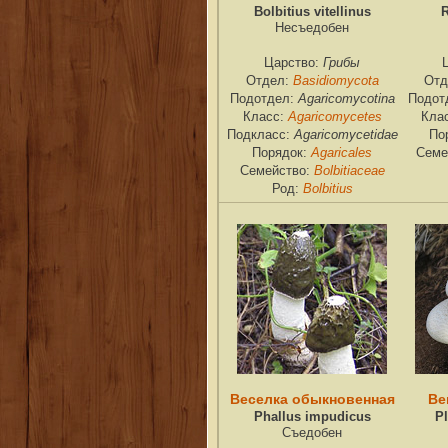
Bolbitius vitellinus
R
Несъедобен
Грибы
Царство:
Basidiomycota
Отдел:
Отд
Agaricomycotina
Подотдел:
Подот
Agaricomycetes
Класс:
Кла
Agaricomycetidae
Подкласс:
По
Agaricales
Порядок:
Семе
Bolbitiaceae
Семейство:
Bolbitius
Род:
Веселка обыкновенная
Ве
Phallus impudicus
Pl
Съедобен