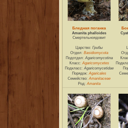
Бледная поганка
Бо
Amanita phalloides
Cya
Смертельноядовит
Грибы
Царство:
Basidiomycota
Отдел:
Отд
Agaricomycotina
Подотдел:
Кла
Agaricomycetes
Класс:
Подкл
Agaricomycetidae
Подкласс:
По
Agaricales
Порядок:
Семе
Amanitaceae
Семейство:
Amanita
Род: