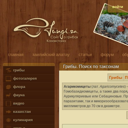
войти
главная
заилийский алатау
статьи
форум
об
Грибы. Поиск по таксонам
грибы
Грибы
П
фотогалерея
Агарикомицеты
(лат.
Agaricomycetes
)
флора
Гомобазидиомицеты, а также два поря
фауна
Аурикуляриевые или Себациновые. Пре
паразитами, так и микоризообразовате
видео
миллиметров до 70 см в диаметре.
казахстан
кулинария