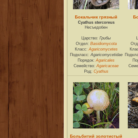
Бокальчик грязный
Б
Cyathus stercoreus
Несъедобен
Грибы
Царство:
Basidiomycota
Отдел:
Отд
Agaricomycetes
Класс:
Кла
Agaricomycetidae
Подкласс:
Подкл
Agaricales
Порядок:
По
Agaricaceae
Семейство:
Семе
Cyathus
Род:
Больбитий золотистый