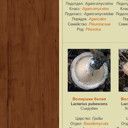
Agaricomycotina
Подотдел:
Подот
Agaricomycetes
Класс:
Кла
Agaricomycetidae
Подкласс:
Подкл
Agaricales
Порядок:
По
Pleurotaceae
Семейство:
Семе
Pleurotus
Род:
Волнушка белая
Во
Lactarius pubescens
Lac
Съедобен
У
Грибы
Царство:
Basidiomycota
Отдел:
Отд