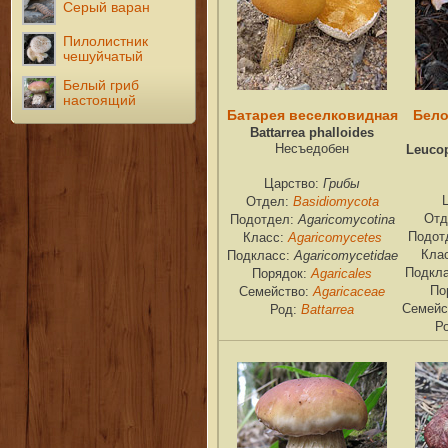
Серый варан
Пилолистник
чешуйчатый
Белый гриб
настоящий
Батарея веселковидная
Бело
Battarrea phalloides
Несъедобен
Leucop
Грибы
Царство:
Basidiomycota
Отдел:
Agaricomycotina
Отд
Подотдел:
Agaricomycetes
Подот
Класс:
Agaricomycetidae
Кла
Подкласс:
Agaricales
Подкл
Порядок:
Agaricaceae
По
Семейство:
Battarrea
Семейс
Род:
Р