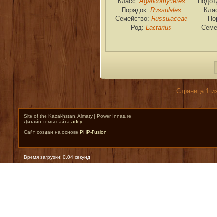
Agaricomycetes
Класс:
Подот
Russulales
Порядок:
Кла
Russulaceae
Семейство:
По
Lactarius
Род:
Семе
Страница 1 и
Site of the Kazakhstan, Almaty | Power Innature
Дизайн темы сайта
arfey
Сайт создан на основе
PHP-Fusion
Время загрузки: 0.04 секунд