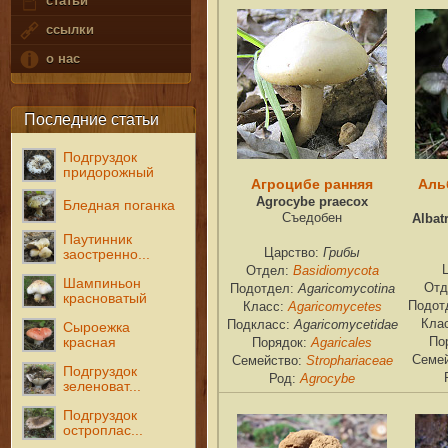
статьи
ссылки
о нас
Последние статьи
Подгруздок
придорожный
Агроцибе ранняя
Аль
Agrocybe praecox
Бледная поганка
Съедобен
Albat
Паутинник
Грибы
Царство:
заостренно...
Basidiomycota
Отдел:
Шампиньон
Agaricomycotina
Отд
Подотдел:
красноватый
Agaricomycetes
Подот
Класс:
Agaricomycetidae
Кла
Подкласс:
Сыроежка
красная
Agaricales
По
Порядок:
Strophariaceae
Семе
Семейство:
Подгруздок
Agrocybe
Род:
зеленоват...
Подгруздок
остроплас...