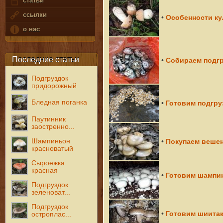
статьи
ссылки
Особенности ку
•
о нас
Последние статьи
Собираем подгр
•
Подгруздок
придорожный
Бледная поганка
Готовим подгру
•
Паутинник
заостренно...
Шампиньон
Покупаем веше
•
красноватый
Сыроежка
красная
Готовим шампи
•
Подгруздок
зеленоват...
Подгруздок
Готовим шиита
•
остроплас...