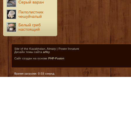
Серый варан
Пилолистник
чешуйчатый
Белый гриб
настоящий
Site of the Kazakhstan, Almaty | Power Innature
Дизайн темы сайта
arfey
Сайт создан на основе
PHP-Fusion
Время загрузки: 0.03 секунд