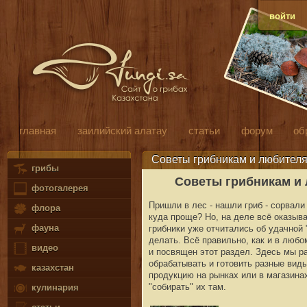
войти
главная
заилийский алатау
статьи
форум
об
Советы грибникам и любителя
грибы
Советы грибникам и
фотогалерея
Пришли в лес - нашли гриб - сорвали 
флора
куда проще? Но, на деле всё оказывае
фауна
грибники уже отчитались об удачной "
делать. Всё правильно, как и в любо
видео
и посвящен этот раздел. Здесь мы ра
обрабатывать и готовить разные виды
казахстан
продукцию на рынках или в магазинах
"собирать" их там.
кулинария