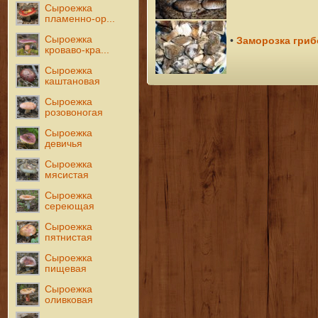
Сыроежка
пламенно-ор...
Сыроежка
Заморозка грибо
•
кроваво-кра...
Сыроежка
каштановая
Сыроежка
розовоногая
Сыроежка
девичья
Сыроежка
мясистая
Сыроежка
сереющая
Сыроежка
пятнистая
Сыроежка
пищевая
Сыроежка
оливковая