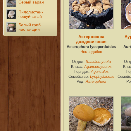
Серый варан
Пилолистник
чешуйчатый
Белый гриб
настоящий
Астерофора
Ау
дождевиковая
Asterophora lycoperdoides
Auri
Несъедобен
Отдел:
Basidiomycota
Отд
Класс:
Agaricomycetes
Кла
Порядок:
Agaricales
По
Семейство:
Lyophyllaceae
Семейс
Род:
Asterophora
Ро