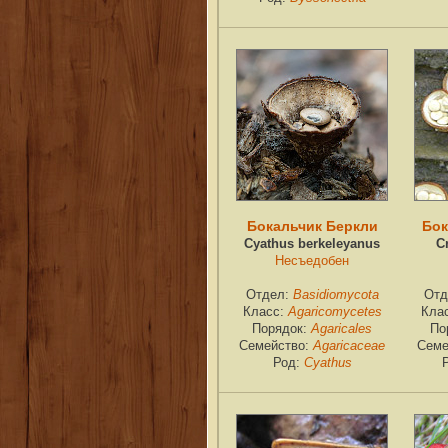
Бокальчик Беркли
Бок
Cyathus berkeleyanus
C
Несъедобен
Отдел:
Basidiomycota
Отд
Класс:
Agaricomycetes
Кла
Порядок:
Agaricales
По
Семейство:
Agaricaceae
Семе
Род:
Cyathus