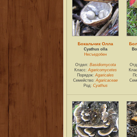
Бокальчик Олла
Бол
Cyathus olla
Bo
Несъедобен
Отдел:
Basidiomycota
Отд
Класс:
Agaricomycetes
Кла
Порядок:
Agaricales
П
Семейство:
Agaricaceae
Сем
Род:
Cyathus