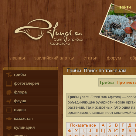
войти
главная
заилийский алатау
статьи
форум
об
Грибы. Поиск по таксонам
грибы
Грибы
Протист
фотогалерея
флора
Грибы
(лат. Fungi или Mycota)
— особа
фауна
объединяющее эукариотические органи
растений, так и животных. Это одна 
видео
организмов, ставшая неотъемлемой ча
казахстан
Показать всё
А
Б
В
Г
Д
кулинария
Ф
Х
Ц
Ч
Ш
Щ
Э
Ю
Я
A