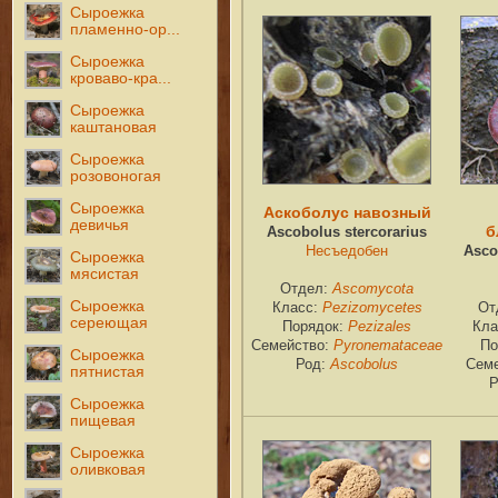
Сыроежка
пламенно-ор...
Сыроежка
кроваво-кра...
Сыроежка
каштановая
Сыроежка
розовоногая
Сыроежка
Аскоболус навозный
девичья
б
Ascobolus stercorarius
Несъедобен
Asco
Сыроежка
мясистая
Отдел:
Ascomycota
Сыроежка
Класс:
Pezizomycetes
От
сереющая
Порядок:
Pezizales
Кла
Семейство:
Pyronemataceae
По
Сыроежка
Род:
Ascobolus
Сем
пятнистая
Р
Сыроежка
пищевая
Сыроежка
оливковая