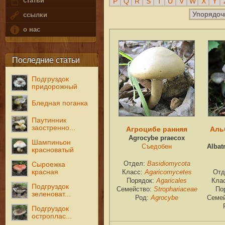
статьи
P
Q
R
S
T
U
V
W
X
Y
Упорядоч
ссылки
о нас
Последние статьи
Подгруздок
придорожный
Бледная поганка
Паутинник
заостренно...
Агроцибе ранняя
Аль
Agrocybe praecox
Шампиньон
Съедобен
Albat
красноватый
Отдел:
Basidiomycota
Сыроежка
красная
Класс:
Agaricomycetes
Отд
Порядок:
Agaricales
Кла
Подгруздок
Семейство:
Strophariaceae
По
зеленоват...
Род:
Agrocybe
Семе
Подгруздок
остроплас...