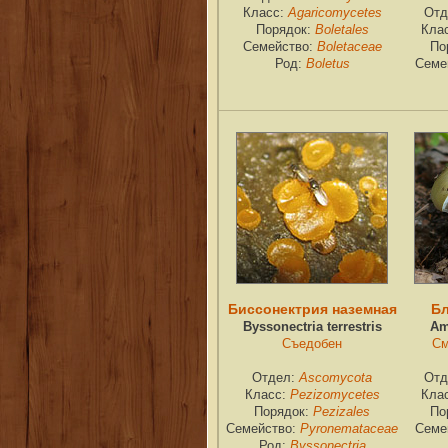
Класс:
Agaricomycetes
Отд
Порядок:
Boletales
Кла
Семейство:
Boletaceae
По
Род:
Boletus
Семе
Биссонектрия наземная
Бл
Byssonectria terrestris
Am
Съедобен
См
Отдел:
Ascomycota
Отд
Класс:
Pezizomycetes
Кла
Порядок:
Pezizales
По
Семейство:
Pyronemataceae
Семе
Род:
Byssonectria