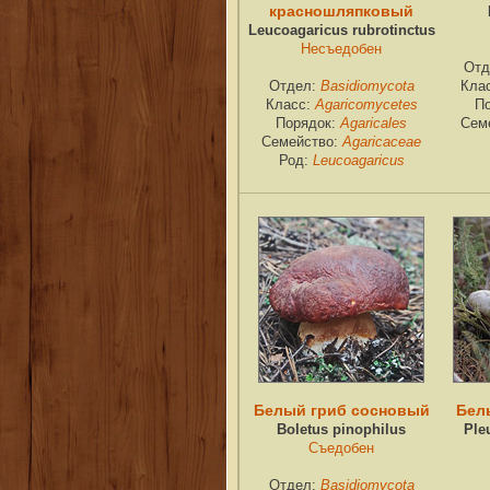
красношляпковый
Leucoagaricus rubrotinctus
Несъедобен
Отд
Отдел:
Basidiomycota
Кла
Класс:
Agaricomycetes
П
Порядок:
Agaricales
Сем
Семейство:
Agaricaceae
Род:
Leucoagaricus
Белый гриб сосновый
Бел
Boletus pinophilus
Pleu
Съедобен
Отдел:
Basidiomycota