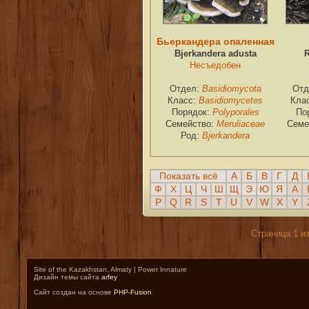
Бьеркандера опаленная
Bjerkandera adusta
R
Несъедобен
Отдел:
Basidiomycota
Отд
Класс:
Basidiomycetes
Кла
Порядок:
Polyporales
По
Семейство:
Meruliaceae
Семе
Род:
Bjerkandera
Показать всё
А
Б
В
Г
Д
Ф
Х
Ц
Ч
Ш
Щ
Э
Ю
Я
A
P
Q
R
S
T
U
V
W
X
Y
Страница 1 и
Site of the Kazakhstan, Almaty | Power Innature
Дизайн темы сайта
arfey
Сайт создан на основе
PHP-Fusion