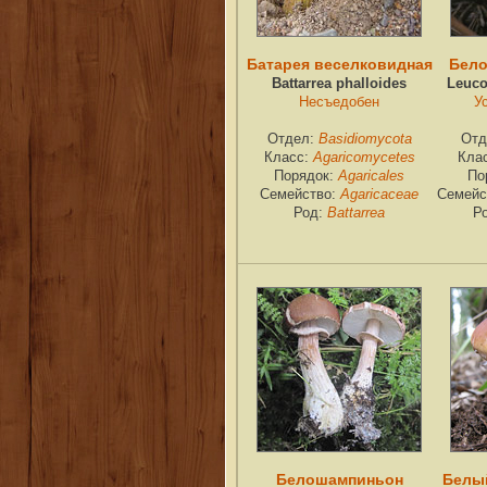
Батарея веселковидная
Бело
Battarrea phalloides
Leuco
Несъедобен
У
Отдел:
Basidiomycota
Отд
Класс:
Agaricomycetes
Кла
Порядок:
Agaricales
По
Семейство:
Agaricaceae
Семейс
Род:
Battarrea
Р
Белошампиньон
Белы