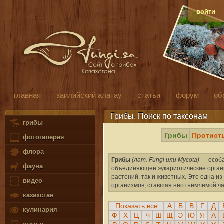
войти
главная
заилийский алатау
статьи
форум
об
Грибы. Поиск по таксонам
грибы
Грибы
Протист
фотогалерея
флора
Грибы
(лат. Fungi или Mycota)
— особа
фауна
объединяющее эукариотические органи
растений, так и животных. Это одна 
видео
организмов, ставшая неотъемлемой ча
казахстан
Показать всё
А
Б
В
Г
Д
кулинария
Ф
Х
Ц
Ч
Ш
Щ
Э
Ю
Я
A