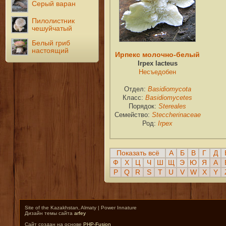
Серый варан
Пилолистник
чешуйчатый
Белый гриб
настоящий
Ирпекс молочно-белый
Irpex lacteus
Несъедобен
Отдел:
Basidiomycota
Класс:
Basidiomycetes
Порядок:
Stereales
Семейство:
Steccherinaceae
Род:
Irpex
Показать всё
А
Б
В
Г
Д
Ф
Х
Ц
Ч
Ш
Щ
Э
Ю
Я
A
P
Q
R
S
T
U
V
W
X
Y
Site of the Kazakhstan, Almaty | Power Innature
Дизайн темы сайта
arfey
Сайт создан на основе
PHP-Fusion