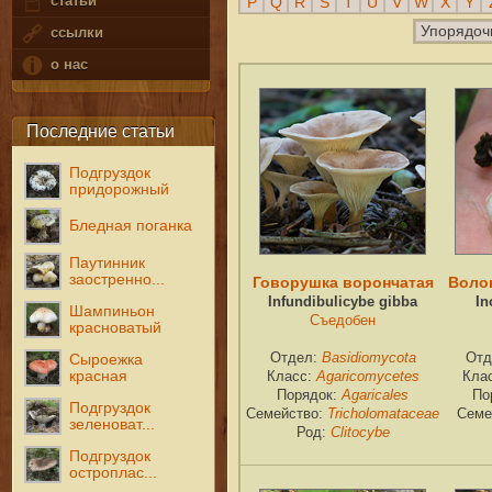
статьи
P
Q
R
S
T
U
V
W
X
Y
Упорядоч
ссылки
о нас
Последние статьи
Подгруздок
придорожный
Бледная поганка
Паутинник
заостренно...
Говорушка ворончатая
Воло
Infundibulicybe gibba
In
Шампиньон
Съедобен
красноватый
Отдел:
Basidiomycota
Отд
Сыроежка
красная
Класс:
Agaricomycetes
Кла
Порядок:
Agaricales
По
Подгруздок
Семейство:
Tricholomataceae
Семе
зеленоват...
Род:
Clitocybe
Подгруздок
остроплас...