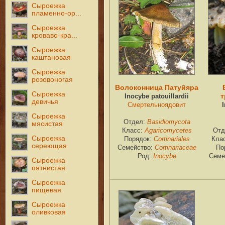
Сыроежка
пламенно-ор...
Сыроежка
кроваво-кра...
Сыроежка
каштановая
Сыроежка
розовоногая
Волоконница Патуйяра
Сыроежка
т
Inocybe patouillardii
девичья
Смертельноядовит
Сыроежка
Отдел:
Basidiomycota
мясистая
Класс:
Agaricomycetes
Отд
Сыроежка
Порядок:
Cortinariales
Кла
сереющая
Семейство:
Cortinariaceae
По
Род:
Inocybe
Семе
Сыроежка
пятнистая
Сыроежка
пищевая
Сыроежка
оливковая