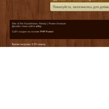
Пожалуйста, залогиньтесь для добав
Site of the Kazakhstan, Almaty | Power Innature
Дизайн темы сайта
arfey
Сайт создан на основе
PHP-Fusion
Время загрузки: 0.03 секунд