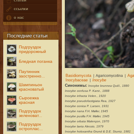
статьи
ссылки
о нас
Последние статьи
Подгруздок
придорожный
Бледная поганка
Паутинник
заостренно...
Шампиньон
Синонимы:
Inocybe brunnea Quél., 1880
красноватый
Inocybe confusa P. Karst., 1888
Inocybe infracta Velen., 1920
Сыроежка
Inocybe pseudofastigiata Rea, 1927
красная
Inocybe conica P. Larsen, 1931
Подгруздок
Inocybe nana F.H. Møller, 1945
зеленоват...
Inocybe pusilla F.H. Møller, 1945
Inocybe orbata Malençon, 1970
Подгруздок
Inocybe laeta Alessio, 1979
остроплас...
Inocybe holoxantha Grund & D.E. Stuntz, 1981