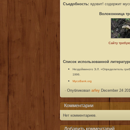
Съедобность:
ядовит! содержит мус
Волоконница тр
Список использованной литератур
Нездойминого
Э.Л.
«Определитель гриб
1996.
MycoBank.org
·
Опубликовал
arfey
December 24 201
Комментарии
Нет комментариев.
Добавить комментарий