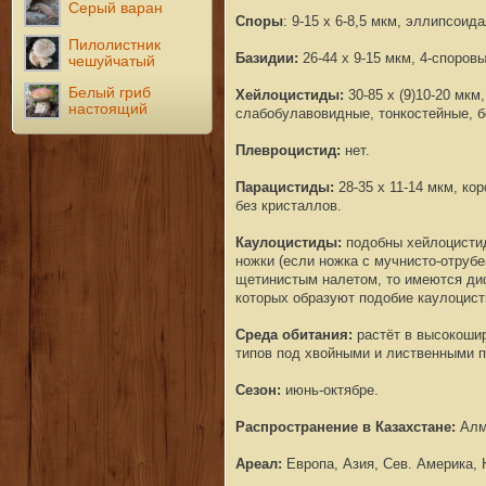
Серый варан
Споры
: 9-15 х 6-8,5 мкм, эллипсои
Пилолистник
Базидии:
26-44 х 9-15 мкм, 4-споров
чешуйчатый
Белый гриб
Хейлоцистиды:
30-85 х (9)10-20 мк
настоящий
слабобулавовидные, тонкостейные, б
Плевроцистид:
нет.
Парацистиды:
28-35 х 11-14 мкм, ко
без кристаллов.
Каулоцистиды:
подобны хейлоцистид
ножки (если ножка с мучнисто-отруб
щетинистым налетом, то имеются ди
которых образуют подобие каулоцист
Среда обитания:
растёт
в высокошир
типов под хвойными и лиственными 
Сезон:
июнь-октябре.
Распространение в Казахстане:
Алм
Ареал:
Европа, Азия, Сев. Америка,