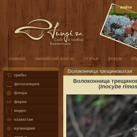
войти
главная
заилийский алатау
статьи
форум
об
Волоконница трещиноватая
грибы
Волоконница трещинов
фотогалерея
(
Inocybe rimo
флора
фауна
видео
казахстан
кулинария