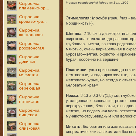
Inocybe pseudocookei Métrod ex Bon, 1996
Сыроежка
пламенно-ор...
...
Сыроежка
Этимология:
Inocybe
(греч.
Inos
- во
кроваво-кра...
морщинистый)
.
Сыроежка
Шляпка:
2-10 см в диаметре, вначал
каштановая
ширококолокольчатая до распростерто
Сыроежка
грубоволокнистая, по краю редковол
розовоногая
мякотью, очень вариабельная в окрас
буровато-желтая, охристо- и оранжев
Сыроежка
бурая, особенно на вершине.
девичья
Пластинки
:
узко приросшие до почти
Сыроежка
мясистая
желтоватые, иногда ярко-желтые, зат
желтовато-бурые, но всегда с отчет
Сыроежка
беловатым краем.
сереющая
Ножка
: 3-13 х 0,3-0,7(1,5) см, глуб
Сыроежка
утолщенная к основанию, реже с нея
пятнистая
перекрученная, беловатая, от надавл
Сыроежка
желтая, но подземная часть остаетс
пищевая
мучнисто-отрубевидным или волосис
Сыроежка
Мякоть:
беловатая или желтоватая, 
оливковая
сперматическим запахом или без нег