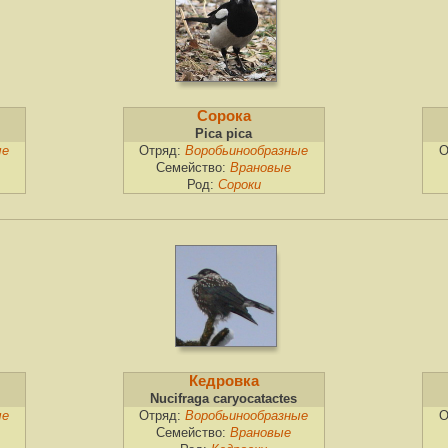
Сорока
Pica pica
ые
Отряд:
Воробьинообразные
О
Семейство:
Врановые
Род:
Сороки
Кедровка
Nucifraga caryocatactes
ые
Отряд:
Воробьинообразные
О
Семейство:
Врановые