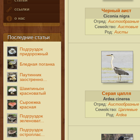
статьи
ссылки
Черный аист
Ciconia nigra
о нас
Отряд:
Аистообразные
Семейство:
Аистовые
Род:
Аисты
Последние статьи
Подгруздок
придорожный
Бледная поганка
Паутинник
заостренно...
Шампиньон
красноватый
Серая цапля
Ardea cinerea
Сыроежка
Отряд:
Аистообразные
красная
Семейство:
Цаплевые
Род:
Ardea
Подгруздок
зеленоват...
Подгруздок
остроплас...