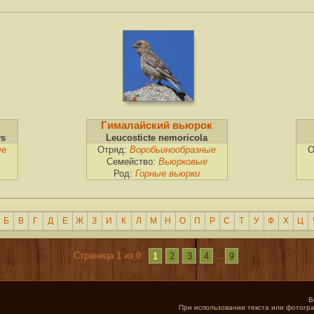
Гималайский вьюрок
ys
Leucosticte nemoricola
ые
Отряд:
Воробьинообразные
О
Семейство:
Вьюрковые
Род:
Горные вьюрки
Б
В
Г
Д
Е
Ж
З
И
К
Л
М
Н
О
П
Р
С
Т
У
Ф
Х
Ц
Страница 1 из 9:
1
2
3
4
...
9
В
При использовании текста или фотогра