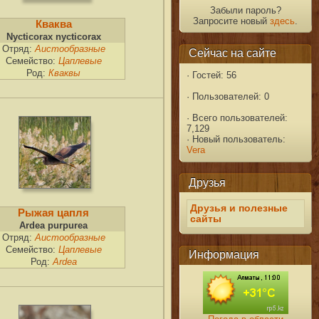
Забыли пароль?
Запросите новый
здесь
.
Кваква
Nycticorax nycticorax
Отряд:
Аистообразные
Сейчас на сайте
Семейство:
Цаплевые
Род:
Кваквы
·
Гостей: 56
·
Пользователей: 0
·
Всего пользователей:
7,129
·
Новый пользователь:
Vera
Друзья
Друзья и полезные
Рыжая цапля
сайты
Ardea purpurea
Отряд:
Аистообразные
Семейство:
Цаплевые
Информация
Род:
Ardea