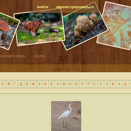
войти
зарегистрироваться
ратная связь
поиск
Б
В
Г
Д
Е
Ж
З
И
К
Л
М
Н
О
П
Р
С
Т
У
Ф
Х
Ц