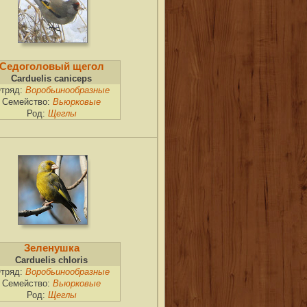
Седоголовый щегол
Carduelis caniceps
тряд:
Воробьинообразные
Семейство:
Вьюрковые
Род:
Щеглы
Зеленушка
Carduelis chloris
тряд:
Воробьинообразные
Семейство:
Вьюрковые
Род:
Щеглы