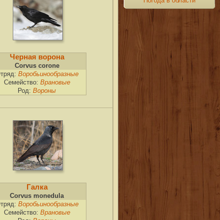
Погода в области
Черная ворона
Corvus corone
тряд:
Воробьинообразные
Семейство:
Врановые
Род:
Вороны
Галка
Corvus monedula
тряд:
Воробьинообразные
Семейство:
Врановые