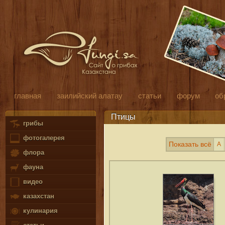
главная
заилийский алатау
статьи
форум
об
Птицы
грибы
фотогалерея
Показать всё
А
флора
фауна
видео
казахстан
кулинария