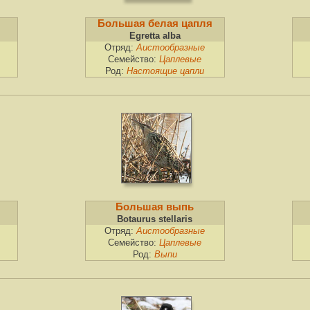
Большая белая цапля
Egretta alba
Отряд:
Аистообразные
Семейство:
Цаплевые
Род:
Настоящие цапли
Большая выпь
Botaurus stellaris
Отряд:
Аистообразные
Семейство:
Цаплевые
Род:
Выпи