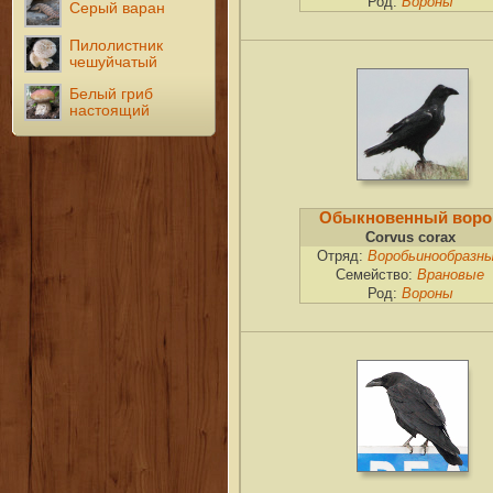
Род:
Вороны
Серый варан
Пилолистник
чешуйчатый
Белый гриб
настоящий
Обыкновенный воро
Corvus corax
Отряд:
Воробьинообразн
Семейство:
Врановые
Род:
Вороны