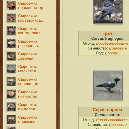
Сыроежка
пламенно-ор...
Сыроежка
кроваво-кра...
Сыроежка
каштановая
Грач
Corvus frugilegus
Сыроежка
Отряд:
Воробьинообразн
розовоногая
Семейство:
Врановые
Род:
Вороны
Сыроежка
девичья
Сыроежка
мясистая
Сыроежка
сереющая
Сыроежка
пятнистая
Сыроежка
пищевая
Серая ворона
Corvus cornix
Сыроежка
Отряд:
Воробьинообразн
оливковая
Семейство:
Врановые