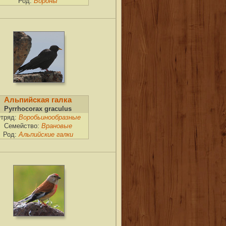
Род:
Вороны
Альпийская галка
Pyrrhocorax graculus
тряд:
Воробьинообразные
Семейство:
Врановые
Род:
Альпийские галки