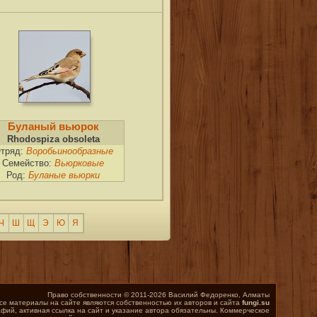
Буланый вьюрок
Rhodospiza obsoleta
тряд:
Воробьинообразные
Семейство:
Вьюрковые
Род:
Буланые вьюрки
Ч
Ш
Щ
Э
Ю
Я
Право собственности © 2011-2026 Василий Федоренко, Алматы
се материалы на сайте являются собственностью их авторов и сайта
fungi.su
фий, активная ссылка на сайт и указание автора обязательны. Коммерческое