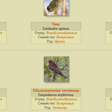
Чиж
Carduelis spinus
ые
Отряд:
Воробьинообразные
О
Семейство:
Вьюрковые
Род:
Щеглы
Обыкновенная чечевица
Carpodacus erythrinus
ые
Отряд:
Воробьинообразные
О
Семейство:
Вьюрковые
Род:
Чечевицы