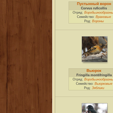
Пустынный ворон
Corvus ruficollis
Отряд:
Воробьинообразн
Семейство:
Врановые
Род:
Вороны
Вьюрок
Fringilla montifringilla
Отряд:
Воробьинообразн
Семейство:
Вьюрковые
Род:
Зяблики