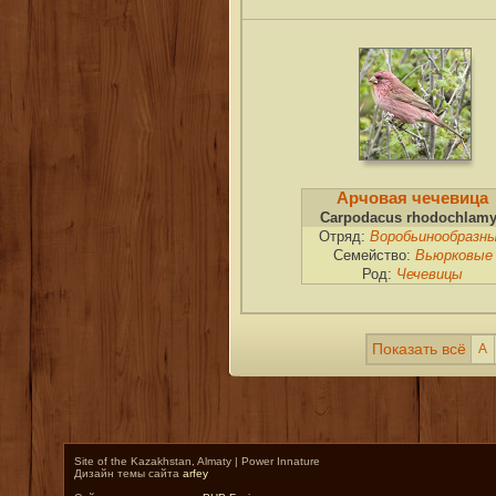
Арчовая чечевица
Carpodacus rhodochlam
Отряд:
Воробьинообразн
Семейство:
Вьюрковые
Род:
Чечевицы
Показать всё
А
Site of the Kazakhstan, Almaty | Power Innature
Дизайн темы сайта
arfey