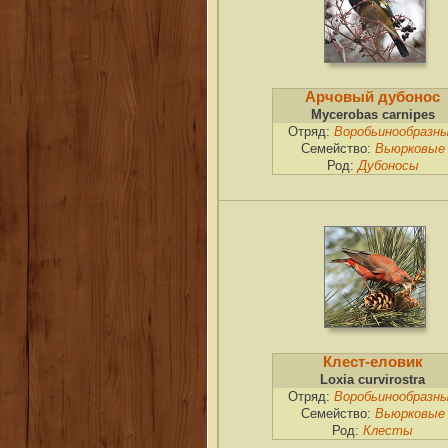
Арчовый дубонос
Mycerobas carnipes
Отряд:
Воробьинообразн
Семейство:
Вьюрковые
Род:
Дубоносы
Клест-еловик
Loxia curvirostra
Отряд:
Воробьинообразн
Семейство:
Вьюрковые
Род:
Клесты