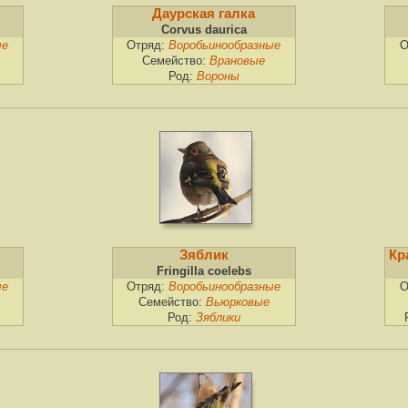
Даурская галка
Corvus daurica
ые
Отряд:
Воробьинообразные
О
Семейство:
Врановые
Род:
Вороны
Зяблик
Кр
Fringilla coelebs
ые
Отряд:
Воробьинообразные
О
Семейство:
Вьюрковые
Род:
Зяблики