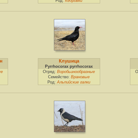
Род:
Кедровки
н
Клушица
Pyrrhocorax pyrrhocorax
ые
Отряд:
Воробьинообразные
О
Семейство:
Врановые
Род:
Альпийские галки