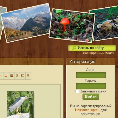
Расширенный поиск
Авторизация
Логин
Ч
Ш
Щ
Э
Ю
Я
Пароль
Запомнить меня
Вы не зарегистрированы?
Нажмите здесь
для
регистрации.