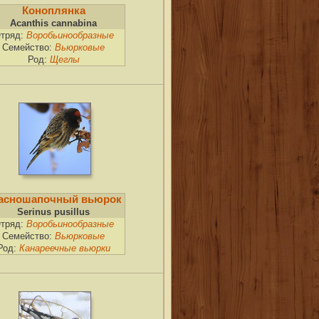
Коноплянка
Acanthis cannabina
тряд:
Воробьинообразные
Семейство:
Вьюрковые
Род:
Щеглы
асношапочный вьюрок
Serinus pusillus
тряд:
Воробьинообразные
Семейство:
Вьюрковые
Род:
Канареечные вьюрки