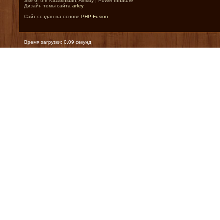
Site of the Kazakhstan, Almaty | Power Innature
Дизайн темы сайта
arfey
Сайт создан на основе
PHP-Fusion
Время загрузки: 0.09 секунд