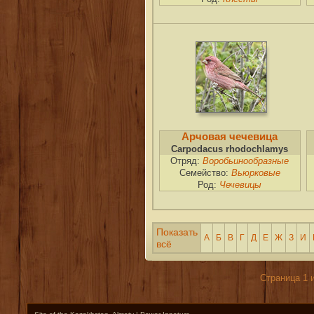
Арчовая чечевица
Carpodacus rhodochlamys
Отряд:
Воробьинообразные
Семейство:
Вьюрковые
Род:
Чечевицы
Показать
А
Б
В
Г
Д
Е
Ж
З
И
всё
Страница 1 