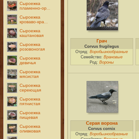
Сыроежка
пламенно-ор...
Сыроежка
кроваво-кра...
Сыроежка
каштановая
Грач
Сыроежка
Corvus frugilegus
розовоногая
Отряд:
Воробьинообразные
Семейство:
Врановые
Сыроежка
Род:
Вороны
девичья
Сыроежка
мясистая
Сыроежка
сереющая
Сыроежка
пятнистая
Сыроежка
пищевая
Серая ворона
Сыроежка
Corvus cornix
оливковая
Отряд:
Воробьинообразные