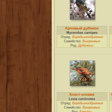
Арчовый дубонос
Mycerobas carnipes
Отряд:
Воробьинообразные
Семейство:
Вьюрковые
Род:
Дубоносы
Клест-еловик
Loxia curvirostra
Отряд:
Воробьинообразные
Семейство:
Вьюрковые
Род:
Клесты