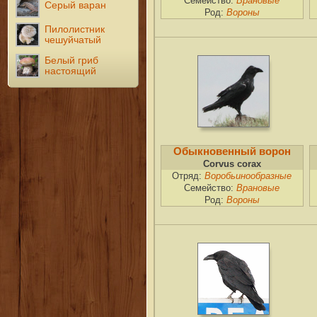
Семейство:
Врановые
Серый варан
Род:
Вороны
Пилолистник
чешуйчатый
Белый гриб
настоящий
Обыкновенный ворон
Corvus corax
Отряд:
Воробьинообразные
Семейство:
Врановые
Род:
Вороны