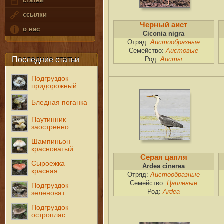
статьи
ссылки
Черный аист
о нас
Ciconia nigra
Отряд:
Аистообразные
Семейство:
Аистовые
Последние статьи
Род:
Аисты
Подгруздок
придорожный
Бледная поганка
Паутинник
заостренно...
Шампиньон
красноватый
Серая цапля
Сыроежка
Ardea cinerea
красная
Отряд:
Аистообразные
Семейство:
Цаплевые
Подгруздок
Род:
Ardea
зеленоват...
Подгруздок
остроплас...