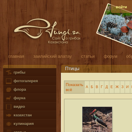
войти
главная
заилийский алатау
статьи
форум
об
Птицы
грибы
фотогалерея
Показать
А
Б
В
Г
Д
Е
Ж
З
И
флора
всё
фауна
видео
казахстан
кулинария