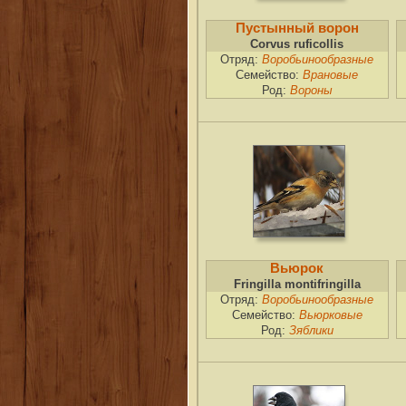
Пустынный ворон
Corvus ruficollis
Отряд:
Воробьинообразные
Семейство:
Врановые
Род:
Вороны
Вьюрок
Fringilla montifringilla
Отряд:
Воробьинообразные
Семейство:
Вьюрковые
Род:
Зяблики