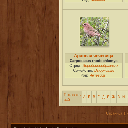
Арчовая чечевица
Carpodacus rhodochlamys
Отряд:
Воробьинообразные
Семейство:
Вьюрковые
Род:
Чечевицы
Показать
А
Б
В
Г
Д
Е
Ж
З
И
всё
Страница 1 