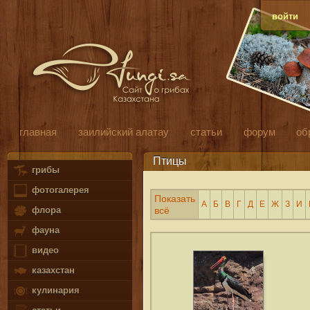
войти
главная
заилийский алатау
статьи
форум
об
Птицы
грибы
фотогалерея
Показать
А
Б
В
Г
Д
Е
Ж
З
И
флора
всё
фауна
видео
казахстан
кулинария