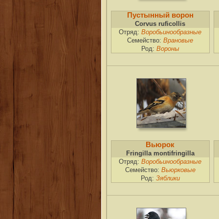
Пустынный ворон
Corvus ruficollis
Отряд:
Воробьинообразные
Семейство:
Врановые
Род:
Вороны
Вьюрок
Fringilla montifringilla
Отряд:
Воробьинообразные
Семейство:
Вьюрковые
Род:
Зяблики