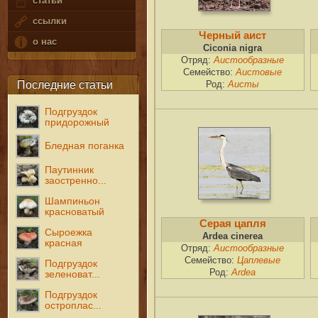
статьи
ссылки
Черный аист
о нас
Ciconia nigra
Отряд:
Аистообразные
Семейство:
Аистовые
Последние статьи
Род:
Аисты
Подгруздок
придорожный
Бледная поганка
Паутинник
заостренно...
Шампиньон
красноватый
Серая цапля
Сыроежка
Ardea cinerea
красная
Отряд:
Аистообразные
Семейство:
Цаплевые
Подгруздок
Род:
Ardea
зеленоват...
Подгруздок
остроплас...