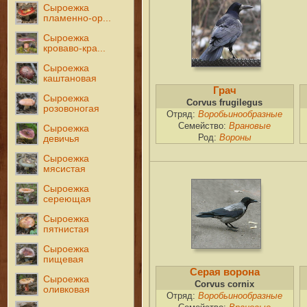
Сыроежка
пламенно-ор...
Сыроежка
кроваво-кра...
Сыроежка
каштановая
Грач
Сыроежка
Corvus frugilegus
розовоногая
Отряд:
Воробьинообразные
Семейство:
Врановые
Сыроежка
Род:
Вороны
девичья
Сыроежка
мясистая
Сыроежка
сереющая
Сыроежка
пятнистая
Сыроежка
пищевая
Серая ворона
Сыроежка
Corvus cornix
оливковая
Отряд:
Воробьинообразные