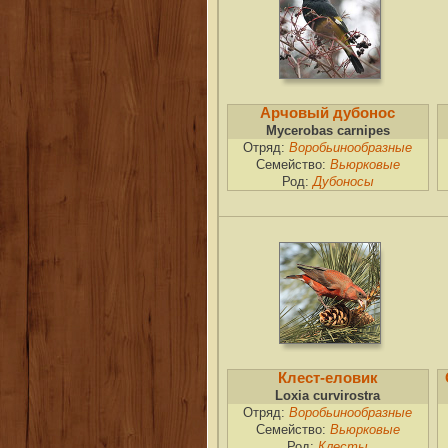
Арчовый дубонос
Mycerobas carnipes
Отряд:
Воробьинообразные
Семейство:
Вьюрковые
Род:
Дубоносы
Клест-еловик
Loxia curvirostra
Отряд:
Воробьинообразные
Семейство:
Вьюрковые
Род:
Клесты