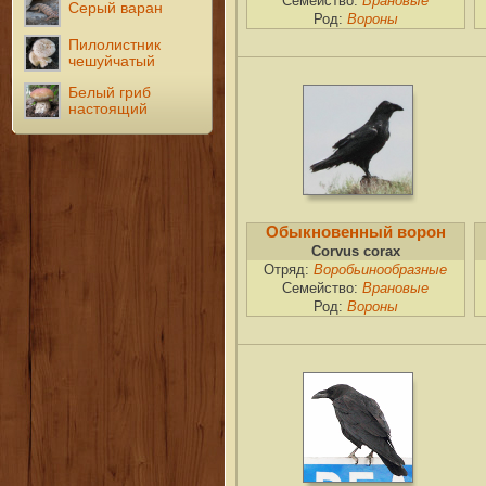
Семейство:
Врановые
Серый варан
Род:
Вороны
Пилолистник
чешуйчатый
Белый гриб
настоящий
Обыкновенный ворон
Corvus corax
Отряд:
Воробьинообразные
Семейство:
Врановые
Род:
Вороны