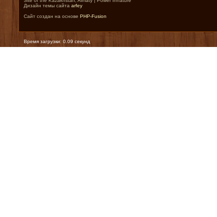
Site of the Kazakhstan, Almaty | Power Innature
Дизайн темы сайта
arfey
Сайт создан на основе
PHP-Fusion
Время загрузки: 0.09 секунд