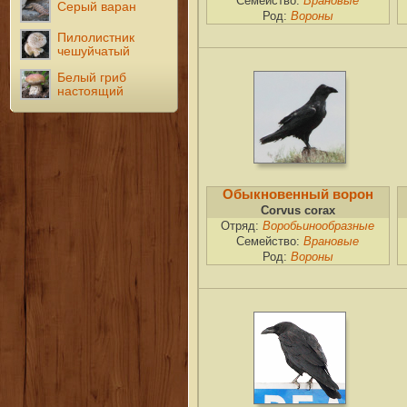
Семейство:
Врановые
Серый варан
Род:
Вороны
Пилолистник
чешуйчатый
Белый гриб
настоящий
Обыкновенный ворон
Corvus corax
Отряд:
Воробьинообразные
Семейство:
Врановые
Род:
Вороны