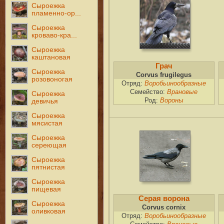
Сыроежка
пламенно-ор...
Сыроежка
кроваво-кра...
Сыроежка
каштановая
Грач
Сыроежка
Corvus frugilegus
розовоногая
Отряд:
Воробьинообразные
Семейство:
Врановые
Сыроежка
Род:
Вороны
девичья
Сыроежка
мясистая
Сыроежка
сереющая
Сыроежка
пятнистая
Сыроежка
пищевая
Серая ворона
Сыроежка
Corvus cornix
оливковая
Отряд:
Воробьинообразные