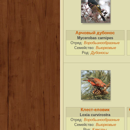
Арчовый дубонос
Mycerobas carnipes
Отряд:
Воробьинообразные
Семейство:
Вьюрковые
Род:
Дубоносы
Клест-еловик
Loxia curvirostra
Отряд:
Воробьинообразные
Семейство:
Вьюрковые
Род:
Клесты