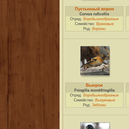
Пустынный ворон
Corvus ruficollis
Отряд:
Воробьинообразные
Семейство:
Врановые
Род:
Вороны
Вьюрок
Fringilla montifringilla
Отряд:
Воробьинообразные
Семейство:
Вьюрковые
Род:
Зяблики