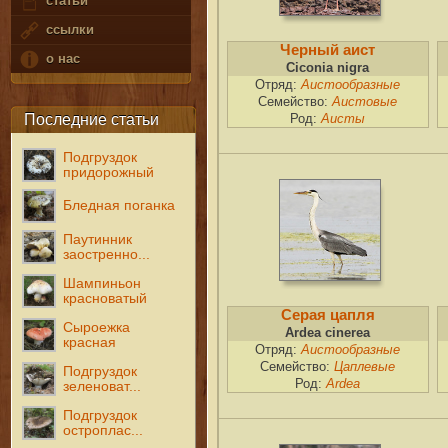
статьи
ссылки
Черный аист
о нас
Ciconia nigra
Отряд:
Аистообразные
Семейство:
Аистовые
Последние статьи
Род:
Аисты
Подгруздок
придорожный
Бледная поганка
Паутинник
заостренно...
Шампиньон
красноватый
Серая цапля
Сыроежка
Ardea cinerea
красная
Отряд:
Аистообразные
Семейство:
Цаплевые
Подгруздок
Род:
Ardea
зеленоват...
Подгруздок
остроплас...