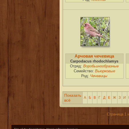
Арчовая чечевица
Carpodacus rhodochlamys
Отряд:
Воробьинообразные
Семейство:
Вьюрковые
Род:
Чечевицы
Показать
А
Б
В
Г
Д
Е
Ж
З
И
всё
Страница 1 