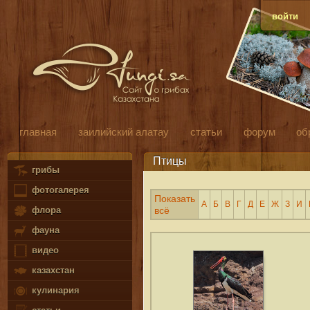
войти
главная
заилийский алатау
статьи
форум
об
Птицы
грибы
фотогалерея
Показать
А
Б
В
Г
Д
Е
Ж
З
И
флора
всё
фауна
видео
казахстан
кулинария