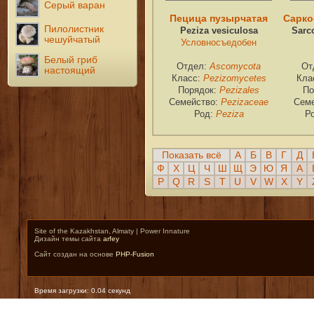
Серый варан
Пецица пузырчатая
Сарко
Пилолистник
Peziza vesiculosa
Sarc
чешуйчатый
Условносъедобен
Белый гриб
Отдел:
Ascomycota
От
настоящий
Класс:
Pezizomycetes
Кла
Порядок:
Pezizales
По
Семейство:
Pezizaceae
Сем
Род:
Peziza
Р
Показать всё
А
Б
В
Г
Д
Ф
Х
Ц
Ч
Ш
Щ
Э
Ю
Я
A
P
Q
R
S
T
U
V
W
X
Y
Site of the Kazakhstan, Almaty | Power Innature
Дизайн темы сайта
arfey
Сайт создан на основе
PHP-Fusion
Время загрузки: 0.04 секунд