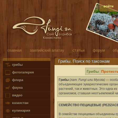
войти
главная
заилийский алатау
статьи
форум
об
Грибы. Поиск по таксонам
грибы
Грибы
Протист
фотогалерея
Грибы
(лат. Fungi или Mycota)
— особа
флора
объединяющее эукариотические органи
фауна
растений, так и животных. Это одна 
организмов, ставшая неотъемлемой ча
видео
казахстан
СЕМЕЙСТВО ПЕЦИЦЕВЫЕ (PEZIZAC
кулинария
В семействе пецицевых объединены гр