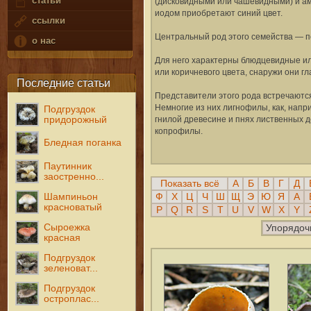
статьи
(дисковидными или чашевидными) и а
иодом приобретают синий цвет.
ссылки
Центральный род этого семейства — п
о нас
Для него характерны блюдцевидные и
или коричневого цвета, снаружи они г
Последние статьи
Представители этого рода встречаются
Немногие из них лигнофилы, как, нап
Подгруздок
придорожный
гнилой древесине и пнях лиственных д
копрофилы.
Бледная поганка
Паутинник
заостренно...
Показать всё
А
Б
В
Г
Д
Шампиньон
Ф
Х
Ц
Ч
Ш
Щ
Э
Ю
Я
A
красноватый
P
Q
R
S
T
U
V
W
X
Y
Сыроежка
Упорядоч
красная
Подгруздок
зеленоват...
Подгруздок
остроплас...