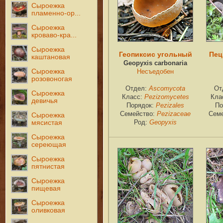
Сыроежка
пламенно-ор...
Сыроежка
кроваво-кра...
Сыроежка
Геопиксис угольный
Пец
каштановая
Geopyxis carbonaria
Сыроежка
Несъедобен
розовоногая
Отдел:
Ascomycota
От
Сыроежка
Класс:
Pezizomycetes
Кла
девичья
Порядок:
Pezizales
По
Семейство:
Pezizaceae
Сем
Сыроежка
Род:
Geopyxis
мясистая
Сыроежка
сереющая
Сыроежка
пятнистая
Сыроежка
пищевая
Сыроежка
оливковая