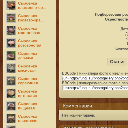
Сыроежка
пламенно-ор...
Подберезовик роз
Сыроежка
Окрестности 
кроваво-кра...
Сыроежка
Дата
каштановая
Д
К
Сыроежка
розовоногая
Количес
Сыроежка
девичья
Статья
Сыроежка
мясистая
BBCode | миниатюра фото с увеличен
Сыроежка
сереющая
BBCode | полноразмерное фото с пер
Сыроежка
пятнистая
Сыроежка
Комментарии
пищевая
Нет комментариев.
Сыроежка
оливковая