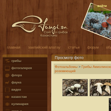
войти
главная
заилийский алатау
статьи
форум
об
Просмотр фото
грибы
Фотоальбомы
>
Грибы Акмолинско
фотогалерея
розовеющий
флора
фауна
видео
казахстан
кулинария