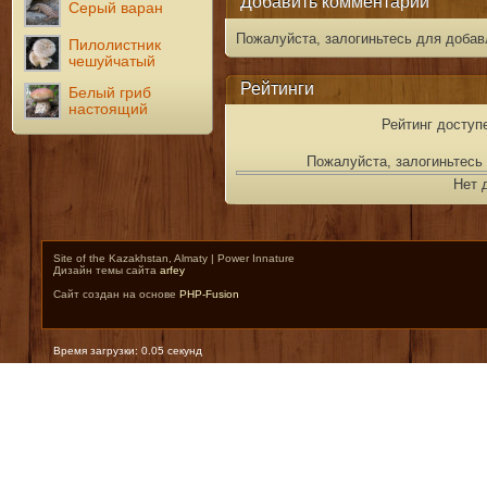
Добавить комментарий
Серый варан
Пожалуйста, залогиньтесь для добав
Пилолистник
чешуйчатый
Рейтинги
Белый гриб
настоящий
Рейтинг доступ
Пожалуйста, залогиньтесь 
Нет 
Site of the Kazakhstan, Almaty | Power Innature
Дизайн темы сайта
arfey
Сайт создан на основе
PHP-Fusion
Время загрузки: 0.05 секунд