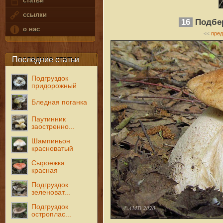
статьи
ссылки
16
Подбер
о нас
пре
<<
Последние статьи
Подгруздок
придорожный
Бледная поганка
Паутинник
заостренно...
Шампиньон
красноватый
Сыроежка
красная
Подгруздок
зеленоват...
Подгруздок
остроплас...