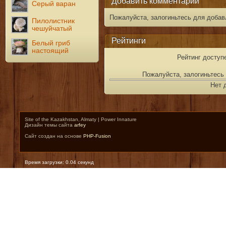
Добавить комментарий
Серый варан
Пожалуйста, залогиньтесь для добав
Пилолистник
чешуйчатый
Рейтинги
Белый гриб
настоящий
Рейтинг доступ
Пожалуйста, залогиньтесь 
Нет 
Site of the Kazakhstan, Almaty | Power Innature
Дизайн темы сайта
arfey
Сайт создан на основе
PHP-Fusion
Время загрузки: 0.04 секунд