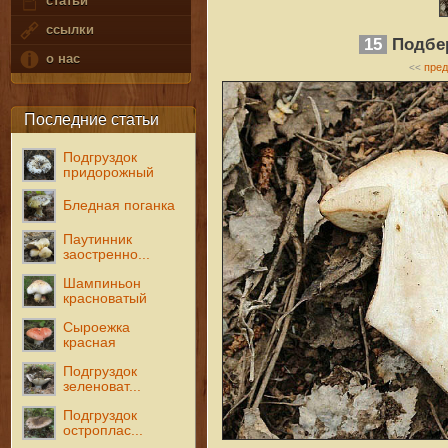
статьи
ссылки
15
Подбер
о нас
пре
<<
Последние статьи
Подгруздок
придорожный
Бледная поганка
Паутинник
заостренно...
Шампиньон
красноватый
Сыроежка
красная
Подгруздок
зеленоват...
Подгруздок
остроплас...