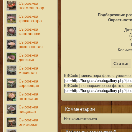
Сыроежка
пламенно-ор...
Подберезовик роз
Сыроежка
Окрестности 
кроваво-кра...
Сыроежка
Дата
каштановая
Д
К
Сыроежка
розовоногая
Количес
Сыроежка
девичья
Статья
Сыроежка
мясистая
BBCode | миниатюра фото с увеличен
Сыроежка
BBCode | полноразмерное фото с пер
сереющая
Сыроежка
пятнистая
Сыроежка
Комментарии
пищевая
Нет комментариев.
Сыроежка
оливковая