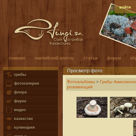
войти
главная
заилийский алатау
статьи
форум
об
Просмотр фото
грибы
Фотоальбомы
>
Грибы Акмолинско
фотогалерея
розовеющий
флора
фауна
видео
казахстан
кулинария