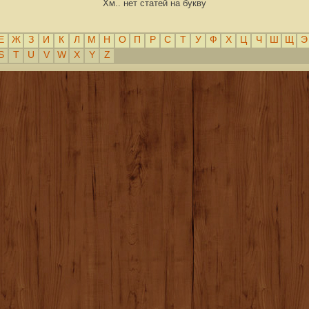
Хм.. нет статей на букву
Е
Ж
З
И
К
Л
М
Н
О
П
Р
С
Т
У
Ф
Х
Ц
Ч
Ш
Щ
Э
S
T
U
V
W
X
Y
Z