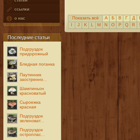
статьи
ссылки
Показать всё
А
Б
В
Г
Д
о нас
I
J
K
L
M
N
O
P
Q
R
Последние статьи
Подгруздок
придорожный
Бледная поганка
Паутинник
заостренно...
Шампиньон
красноватый
Сыроежка
красная
Подгруздок
зеленоват...
Подгруздок
остроплас...