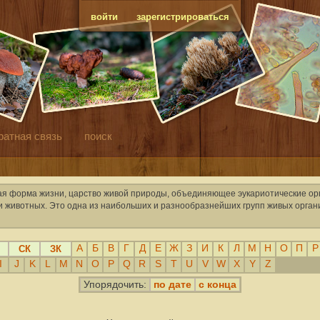
войти
зарегистрироваться
ратная связь
поиск
я форма жизни, царство живой природы, объединяющее эукариотические ор
к и животных. Это одна из наибольших и разнообразнейших групп живых орга
А
Б
В
Г
Д
Е
Ж
З
И
К
Л
М
Н
О
П
Р
СК
ЗК
I
J
K
L
M
N
O
P
Q
R
S
T
U
V
W
X
Y
Z
по дате
с конца
Упорядочить: