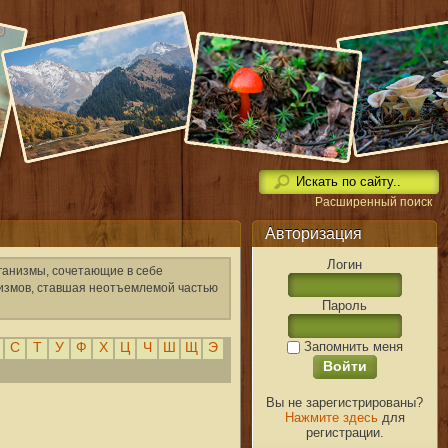
Расширенный поиск
Авторизация
Логин
ганизмы, сочетающие в себе
низмов, ставшая неотъемлемой частью
Пароль
Запомнить меня
С
Т
У
Ф
Х
Ц
Ч
Ш
Щ
Э
Вы не зарегистрированы?
Нажмите здесь
для
регистрации.