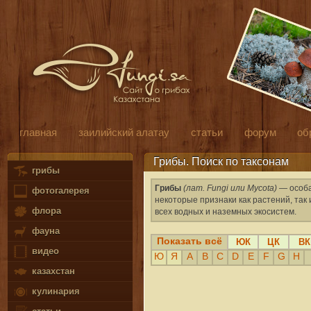
главная
заилийский алатау
статьи
форум
об
Грибы. Поиск по таксонам
грибы
Грибы
(лат. Fungi или Mycota)
— особа
фотогалерея
некоторые признаки как растений, та
флора
всех водных и наземных экосистем.
фауна
Показать всё
ЮК
ЦК
ВК
видео
Ю
Я
A
B
C
D
E
F
G
H
казахстан
кулинария