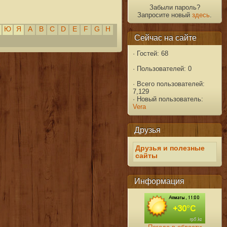
Забыли пароль?
Запросите новый
здесь
.
Ю
Я
A
B
C
D
E
F
G
H
Сейчас на сайте
·
Гостей: 68
·
Пользователей: 0
·
Всего пользователей:
7,129
·
Новый пользователь:
Vera
Друзья
Друзья и полезные
сайты
Информация