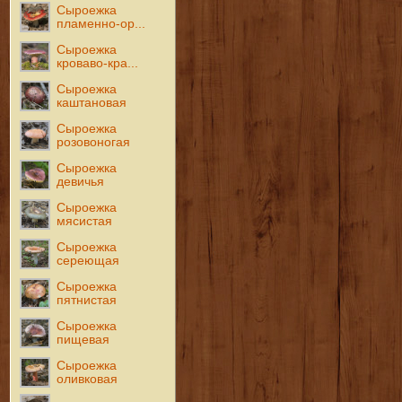
Сыроежка
пламенно-ор...
Сыроежка
кроваво-кра...
Сыроежка
каштановая
Сыроежка
розовоногая
Сыроежка
девичья
Сыроежка
мясистая
Сыроежка
сереющая
Сыроежка
пятнистая
Сыроежка
пищевая
Сыроежка
оливковая