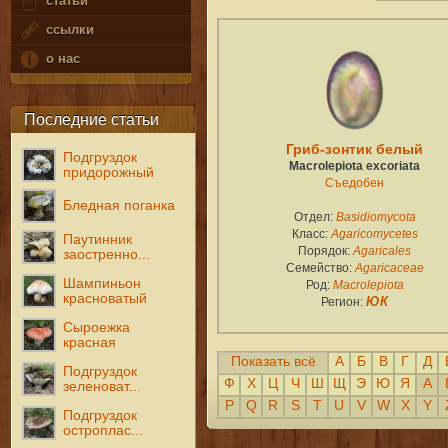
статьи
ссылки
о нас
Последние статьи
Гриб-зонтик белый
Подгруздок
Macrolepiota excoriata
придорожный
Съедобен
Бледная поганка
Отдел:
Basidiomycota
Класс:
Agaricomycetes
Паутинник
Порядок:
Agaricales
заостренно...
Семейство:
Agaricaceae
Шампиньон
Род:
Macrolepiota
красноватый
Регион:
ЮК
Сыроежка
красная
Показать всё
А
Б
В
Г
Д
Подгруздок
Ф
Х
Ц
Ч
Ш
Щ
Э
Ю
Я
A
зеленоват...
P
Q
R
S
T
U
V
W
X
Y
Подгруздок
остроплас...