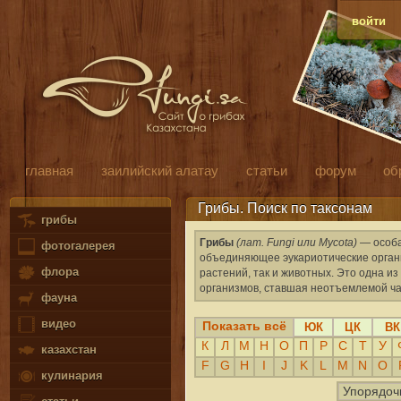
войти
главная
заилийский алатау
статьи
форум
об
Грибы. Поиск по таксонам
грибы
Грибы
(лат. Fungi или Mycota)
— особа
фотогалерея
объединяющее эукариотические органи
флора
растений, так и животных. Это одна 
организмов, ставшая неотъемлемой ча
фауна
видео
Показать всё
ЮК
ЦК
ВК
К
Л
М
Н
О
П
Р
С
Т
У
казахстан
F
G
H
I
J
K
L
M
N
O
кулинария
Упорядоч