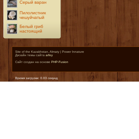
Серый варан
Пилолистник
чешуйчатый
Белый гриб
настоящий
Site of the Kazakhstan, Almaty | Power Innature
Дизайн темы сайта
arfey
Сайт создан на основе
PHP-Fusion
Время загрузки: 0.03 секунд