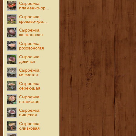
Сыроежка
пламенно-ор...
Сыроежка
кроваво-кра...
Сыроежка
каштановая
Сыроежка
розовоногая
Сыроежка
девичья
Сыроежка
мясистая
Сыроежка
сереющая
Сыроежка
пятнистая
Сыроежка
пищевая
Сыроежка
оливковая