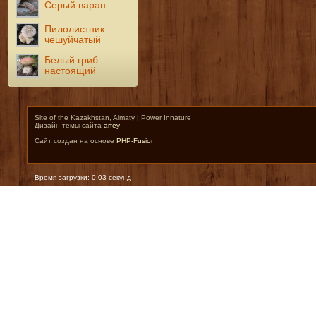
Серый варан
Пилолистник
чешуйчатый
Белый гриб
настоящий
Site of the Kazakhstan, Almaty | Power Innature
Дизайн темы сайта
arfey
Сайт создан на основе
PHP-Fusion
Время загрузки: 0.03 секунд