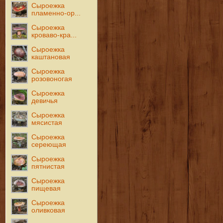
Сыроежка
пламенно-ор...
Сыроежка
кроваво-кра...
Сыроежка
каштановая
Сыроежка
розовоногая
Сыроежка
девичья
Сыроежка
мясистая
Сыроежка
сереющая
Сыроежка
пятнистая
Сыроежка
пищевая
Сыроежка
оливковая