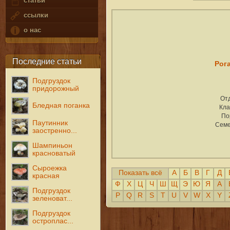
статьи
ссылки
о нас
Последние статьи
Рог
Подгруздок
придорожный
От
Бледная поганка
Кла
По
Паутинник
Семе
заостренно...
Шампиньон
красноватый
Сыроежка
Показать всё
А
Б
В
Г
Д
красная
Ф
Х
Ц
Ч
Ш
Щ
Э
Ю
Я
A
Подгруздок
P
Q
R
S
T
U
V
W
X
Y
зеленоват...
Подгруздок
остроплас...