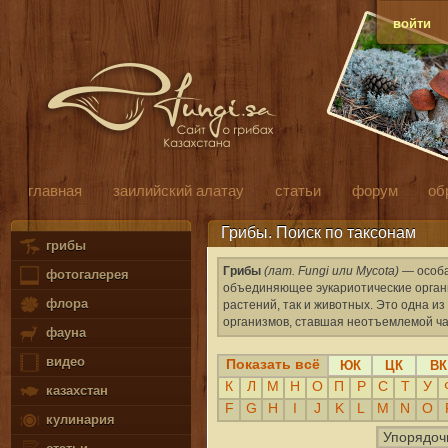
войти
главная
заилийский алатау
статьи
форум
об
Грибы. Поиск по таксонам
грибы
Грибы
(лат. Fungi или Mycota)
— особа
фотогалерея
объединяющее эукариотические органи
флора
растений, так и животных. Это одна 
организмов, ставшая неотъемлемой ча
фауна
видео
Показать всё
ЮК
ЦК
ВК
К
Л
М
Н
О
П
Р
С
Т
У
казахстан
F
G
H
I
J
K
L
M
N
O
кулинария
Упорядоч