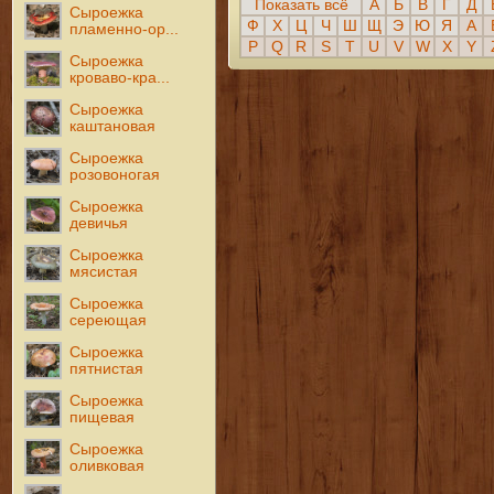
Показать всё
А
Б
В
Г
Д
Сыроежка
Ф
Х
Ц
Ч
Ш
Щ
Э
Ю
Я
A
пламенно-ор...
P
Q
R
S
T
U
V
W
X
Y
Сыроежка
кроваво-кра...
Сыроежка
каштановая
Сыроежка
розовоногая
Сыроежка
девичья
Сыроежка
мясистая
Сыроежка
сереющая
Сыроежка
пятнистая
Сыроежка
пищевая
Сыроежка
оливковая