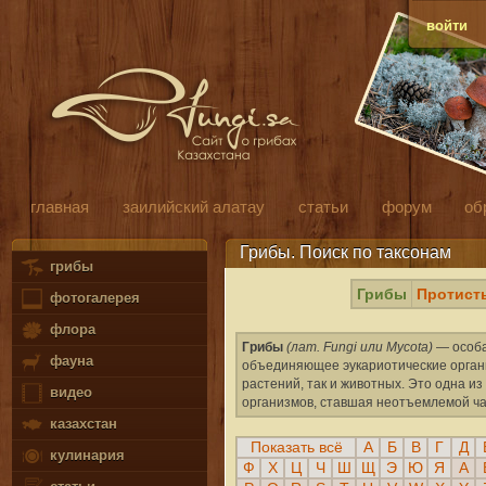
войти
главная
заилийский алатау
статьи
форум
об
Грибы. Поиск по таксонам
грибы
Грибы
Протист
фотогалерея
флора
Грибы
(лат. Fungi или Mycota)
— особа
фауна
объединяющее эукариотические органи
растений, так и животных. Это одна 
видео
организмов, ставшая неотъемлемой ча
казахстан
Показать всё
А
Б
В
Г
Д
кулинария
Ф
Х
Ц
Ч
Ш
Щ
Э
Ю
Я
A