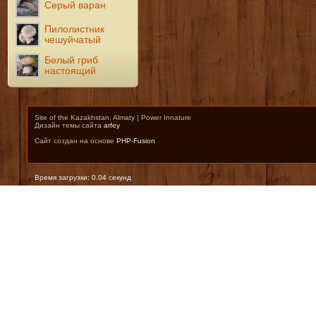
Серый варан
Пилолистник
чешуйчатый
Белый гриб
настоящий
Site of the Kazakhstan, Almaty | Power Innature
Дизайн темы сайта
arfey
Сайт создан на основе
PHP-Fusion
Время загрузки: 0.04 секунд