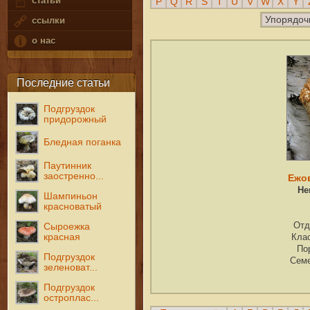
статьи
P
Q
R
S
T
U
V
W
X
Y
Упорядоч
ссылки
о нас
Последние статьи
Подгруздок
придорожный
Бледная поганка
Паутинник
заостренно...
Ежо
He
Шампиньон
красноватый
Отд
Сыроежка
красная
Кла
По
Подгруздок
Сем
зеленоват...
Подгруздок
остроплас...