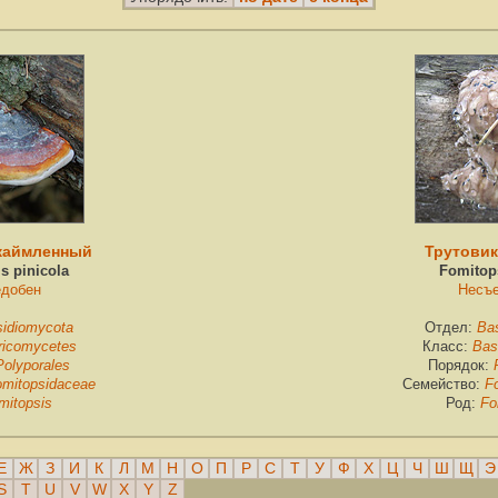
каймленный
Трутови
s pinicola
Fomitop
добен
Несъ
idiomycota
Отдел:
Ba
ricomycetes
Класс:
Bas
Polyporales
Порядок:
omitopsidaceae
Семейство:
F
mitopsis
Род:
Fo
Е
Ж
З
И
К
Л
М
Н
О
П
Р
С
Т
У
Ф
Х
Ц
Ч
Ш
Щ
Э
S
T
U
V
W
X
Y
Z