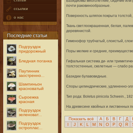
статьи
Базидиомы многолетние, сидячие или 
почти раковинообразные.
ссылки
Поверхность шляпок покрыта толстой,
о нас
Ткань светлоокрашенная, белая, палев
деревянистой.
Последние статьи
Гименофор трубчатый, слоистый, слои 
Подгруздок
придорожный
Поры мелкие и средние, преимуществ
Бледная поганка
Гифальная система ди- или тримитиче
толстостенные, скелетные — слабо ра
Паутинник
заостренно...
Базидии булавовидные.
Шампиньон
Споры цилиндрические, удлиненно-элл
красноватый
Тип рода: Boletus pinicola Schwein., 182
Сыроежка
красная
На древесине хвойных и лиственных п
Подгруздок
зеленоват...
Показать всё
А
Б
В
Г
Д
Подгруздок
I
J
K
L
M
N
O
P
Q
R
остроплас...