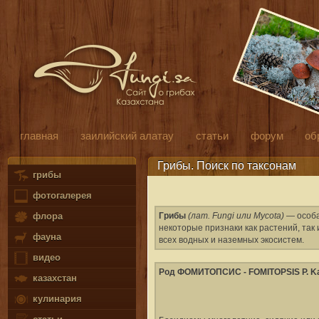
главная
заилийский алатау
статьи
форум
об
Грибы. Поиск по таксонам
грибы
фотогалерея
Грибы
(лат. Fungi или Mycota)
— особа
флора
некоторые признаки как растений, та
фауна
всех водных и наземных экосистем.
видео
Род ФОМИТОПСИС - FOMITOPSIS P. Karst
казахстан
кулинария