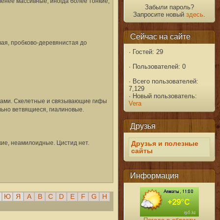
енее массивные, иногда более тонкие,
Забыли пароль?
Запросите новый
здесь
.
Сейчас на сайте
вая, пробково-деревянистая до
·
Гостей: 29
·
Пользователей: 0
·
Всего пользователей:
7,129
·
Новый пользователь:
жками. Скелетные и связывающие гифы
Vera
ьно ветвящиеся, гиалиновые.
Друзья
ие, неамилоидные. Цистид нет.
Друзья и полезные
сайты
Информация
Ю
Я
A
B
C
D
E
F
G
H