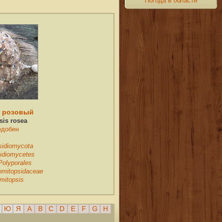
Погода в области
к розовый
sis rosea
едобен
sidiomycota
idiomycetes
Polyporales
omitopsidaceae
mitopsis
Ю
Я
A
B
C
D
E
F
G
H