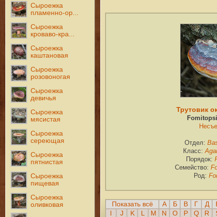
Сыроежка
пламенно-ор...
Сыроежка
кроваво-кра...
Сыроежка
каштановая
Сыроежка
розовоногая
Сыроежка
девичья
Трутовик о
Сыроежка
Fomitopsi
мясистая
Несъе
Сыроежка
сереющая
Отдел:
Bas
Класс:
Aga
Сыроежка
Порядок:
пятнистая
Семейство:
F
Род:
Fo
Сыроежка
пищевая
Сыроежка
Показать всё
А
Б
В
Г
Д
оливковая
I
J
K
L
M
N
O
P
Q
R