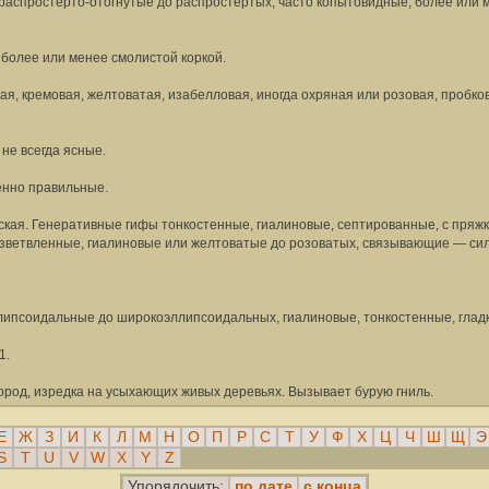
распростерто-отогнутые до распростертых, часто копытовидные, более или м
 более или менее смолистой коркой.
ая, кремовая, желтоватая, изабелловая, иногда охряная или розовая, пробко
не всегда ясные.
енно правильные.
ская. Генеративные гифы тонкостенные, гиалиновые, септированные, с пря
зветвленные, гиалиновые или желтоватые до розоватых, связывающие — сил
ипсоидальные до широкоэллипсоидальных, гиалиновые, тонкостенные, гладк
1.
ород, изредка на усыхающих живых деревьях. Вызывает бурую гниль.
Е
Ж
З
И
К
Л
М
Н
О
П
Р
С
Т
У
Ф
Х
Ц
Ч
Ш
Щ
Э
S
T
U
V
W
X
Y
Z
по дате
с конца
Упорядочить: