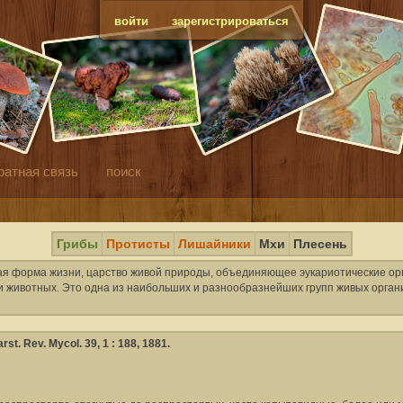
войти
зарегистрироваться
ратная связь
поиск
Грибы
Протисты
Лишайники
Мхи
Плесень
я форма жизни, царство живой природы, объединяющее эукариотические ор
к и животных. Это одна из наибольших и разнообразнейших групп живых орга
. Rev. Mycol. 39, 1 : 188, 1881.