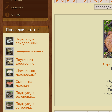
статьи
P
Q
R
S
T
U
V
W
X
Y
Упорядоч
ссылки
о нас
Последние статьи
Подгруздок
придорожный
Бледная поганка
Паутинник
заостренно...
Стро
Шампиньон
красноватый
От
Сыроежка
красная
Кла
По
Подгруздок
Семе
зеленоват...
Подгруздок
остроплас...