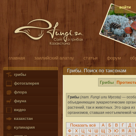
войти
главная
заилийский алатау
статьи
форум
об
Грибы. Поиск по таксонам
грибы
Грибы
Протист
фотогалерея
флора
Грибы
(лат. Fungi или Mycota)
— особа
фауна
объединяющее эукариотические органи
растений, так и животных. Это одна 
видео
организмов, ставшая неотъемлемой ча
казахстан
Показать всё
А
Б
В
Г
Д
кулинария
Ф
Х
Ц
Ч
Ш
Щ
Э
Ю
Я
A