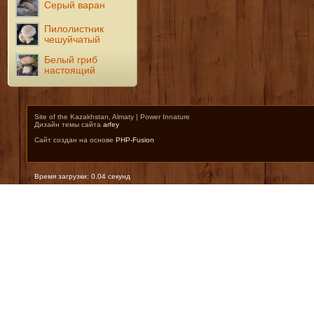
Серый варан
Пилолистник
чешуйчатый
Белый гриб
настоящий
Site of the Kazakhstan, Almaty | Power Innature
Дизайн темы сайта
arfey
Сайт создан на основе
PHP-Fusion
Время загрузки: 0.04 секунд