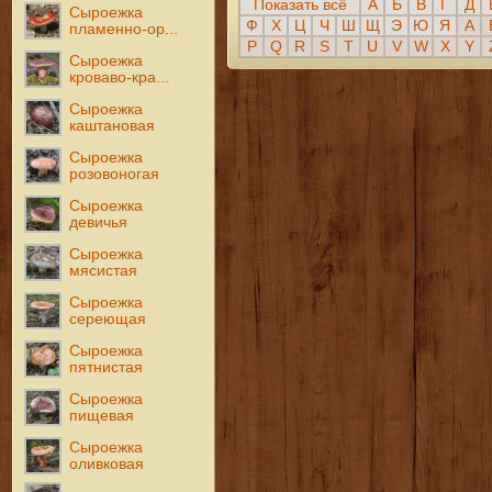
Показать всё
А
Б
В
Г
Д
Сыроежка
Ф
Х
Ц
Ч
Ш
Щ
Э
Ю
Я
A
пламенно-ор...
P
Q
R
S
T
U
V
W
X
Y
Сыроежка
кроваво-кра...
Сыроежка
каштановая
Сыроежка
розовоногая
Сыроежка
девичья
Сыроежка
мясистая
Сыроежка
сереющая
Сыроежка
пятнистая
Сыроежка
пищевая
Сыроежка
оливковая