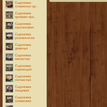
Сыроежка
пламенно-ор...
Сыроежка
кроваво-кра...
Сыроежка
каштановая
Сыроежка
розовоногая
Сыроежка
девичья
Сыроежка
мясистая
Сыроежка
сереющая
Сыроежка
пятнистая
Сыроежка
пищевая
Сыроежка
оливковая