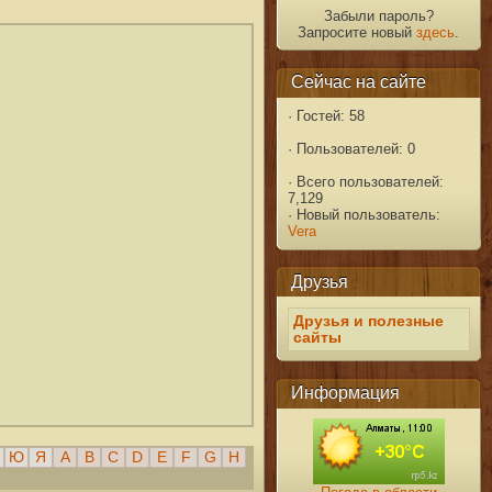
Забыли пароль?
Запросите новый
здесь
.
Сейчас на сайте
·
Гостей: 58
·
Пользователей: 0
·
Всего пользователей:
7,129
·
Новый пользователь:
Vera
Друзья
Друзья и полезные
сайты
Информация
Ю
Я
A
B
C
D
E
F
G
H