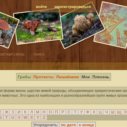
войти
зарегистрироваться
ратная связь
поиск
Грибы
Протисты
Лишайники
Мхи
Плесень
я форма жизни, царство живой природы, объединяющее эукариотические ор
к и животных. Это одна из наибольших и разнообразнейших групп живых орга
Е
Ж
З
И
К
Л
М
Н
О
П
Р
С
Т
У
Ф
Х
Ц
Ч
Ш
Щ
Э
S
T
U
V
W
X
Y
Z
по дате
с конца
Упорядочить: