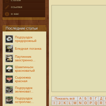
статьи
ссылки
о нас
Последние статьи
Подгруздок
придорожный
Бледная поганка
Паутинник
заостренно...
Шампиньон
красноватый
Сыроежка
красная
Подгруздок
зеленоват...
Подгруздок
Показать всё
А
Б
В
Г
Д
остроплас...
I
J
K
L
M
N
O
P
Q
R