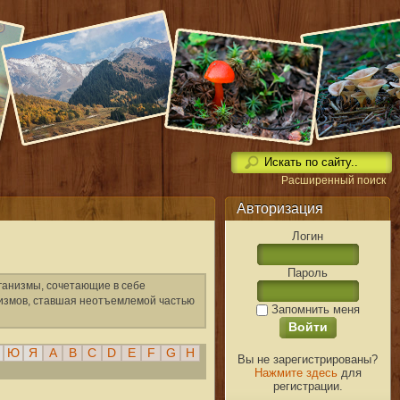
Расширенный поиск
Авторизация
Логин
Пароль
ганизмы, сочетающие в себе
низмов, ставшая неотъемлемой частью
Запомнить меня
Ю
Я
A
B
C
D
E
F
G
H
Вы не зарегистрированы?
Нажмите здесь
для
регистрации.