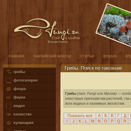
главная
заилийский алатау
статьи
форум
об
Грибы. Поиск по таксонам
грибы
фотогалерея
флора
Грибы
(лат. Fungi или Mycota)
— особа
фауна
некоторые признаки как растений, та
всех водных и наземных экосистем.
видео
казахстан
Показать всё
А
Б
В
Г
Д
I
J
K
L
M
N
O
P
Q
R
кулинария