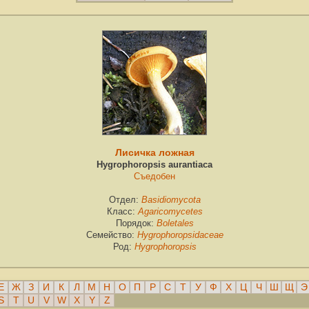
Лисичка ложная
Hygrophoropsis aurantiaca
Съедобен
Отдел:
Basidiomycota
Класс:
Agaricomycetes
Порядок:
Boletales
Семейство:
Hygrophoropsidaceae
Род:
Hygrophoropsis
Е
Ж
З
И
К
Л
М
Н
О
П
Р
С
Т
У
Ф
Х
Ц
Ч
Ш
Щ
Э
S
T
U
V
W
X
Y
Z