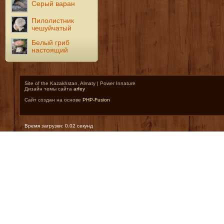
Серый варан
Пилолистник
чешуйчатый
Белый гриб
настоящий
Site of the Kazakhstan, Almaty | Power Innature
Дизайн темы сайта
arfey
Сайт создан на основе
PHP-Fusion
Время загрузки: 0.02 секунд