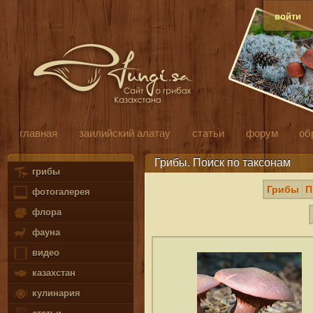
войти
главная
заилийский алатау
статьи
форум
об
Грибы. Поиск по таксонам
грибы
Грибы
П
фотогалерея
флора
фауна
видео
казахстан
кулинария