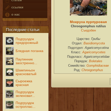
статьи
ссылки
о нас
Мокруха пурпуровая
Chroogomphus rutilus
Последние статьи
Съедобен
Грибы
Подгруздок
Царство:
придорожный
Basidiomycota
Отдел:
Agaricomycotina
Подотдел:
Бледная поганка
Agaricomycetes
Класс:
Agaricomycetidae
Подкласс:
Паутинник
Boletales
Порядок:
заостренно...
Gomphidiaceae
Семейство:
Chroogomphus
Шампиньон
Род:
красноватый
Сыроежка
красная
Подгруздок
зеленоват...
Подгруздок
остроплас...