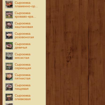
Сыроежка
пламенно-ор...
Сыроежка
кроваво-кра...
Сыроежка
каштановая
Сыроежка
розовоногая
Сыроежка
девичья
Сыроежка
мясистая
Сыроежка
сереющая
Сыроежка
пятнистая
Сыроежка
пищевая
Сыроежка
оливковая