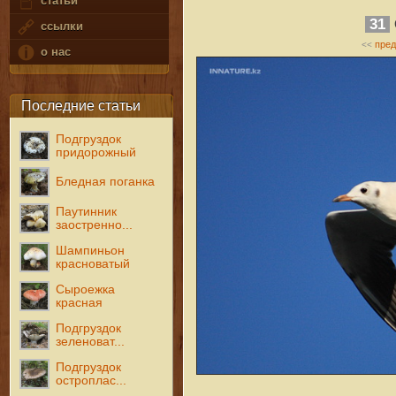
статьи
31
ссылки
пре
<<
о нас
Последние статьи
Подгруздок
придорожный
Бледная поганка
Паутинник
заостренно...
Шампиньон
красноватый
Сыроежка
красная
Подгруздок
зеленоват...
Подгруздок
остроплас...