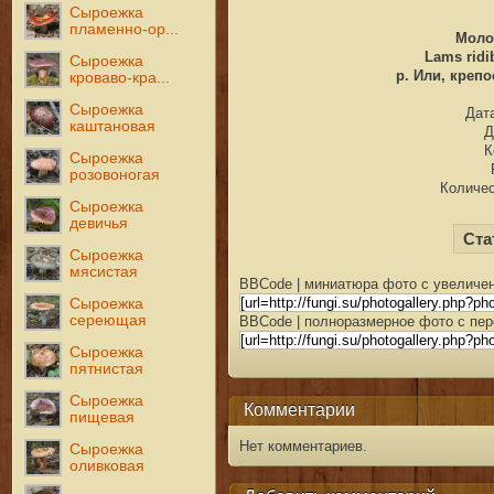
Сыроежка
пламенно-ор...
Моло
Lams ridi
Сыроежка
р. Или, крепо
кроваво-кра...
Сыроежка
Дата
каштановая
Д
К
Сыроежка
розовоногая
Количес
Сыроежка
девичья
Ста
Сыроежка
мясистая
BBCode | миниатюра фото с увеличен
Сыроежка
сереющая
BBCode | полноразмерное фото с пер
Сыроежка
пятнистая
Сыроежка
Комментарии
пищевая
Нет комментариев.
Сыроежка
оливковая