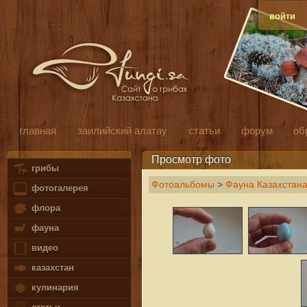
войти
главная
заилийский алатау
статьи
форум
об
Просмотр фото
грибы
Фотоальбомы
>
Фауна Казахстана
фотогалерея
флора
фауна
видео
казахстан
кулинария