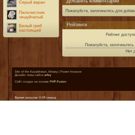
Добавить комментарий
Серый варан
Пожалуйста, залогиньтесь для добав
Пилолистник
чешуйчатый
Рейтинги
Белый гриб
настоящий
Рейтинг доступ
Пожалуйста, залогиньтесь 
Нет 
Site of the Kazakhstan, Almaty | Power Innature
Дизайн темы сайта
arfey
Сайт создан на основе
PHP-Fusion
Время загрузки: 0.05 секунд