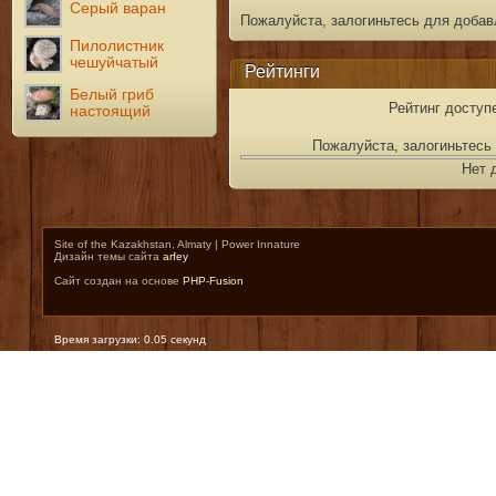
Серый варан
Пожалуйста, залогиньтесь для добав
Пилолистник
чешуйчатый
Рейтинги
Белый гриб
Рейтинг доступ
настоящий
Пожалуйста, залогиньтесь 
Нет 
Site of the Kazakhstan, Almaty | Power Innature
Дизайн темы сайта
arfey
Сайт создан на основе
PHP-Fusion
Время загрузки: 0.05 секунд