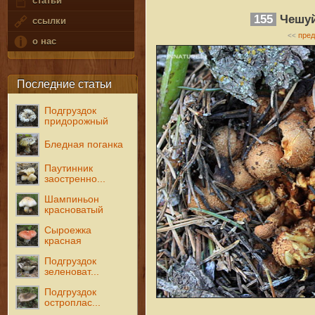
статьи
155
Чешуй
ссылки
пре
<<
о нас
Последние статьи
Подгруздок
придорожный
Бледная поганка
Паутинник
заостренно...
Шампиньон
красноватый
Сыроежка
красная
Подгруздок
зеленоват...
Подгруздок
остроплас...