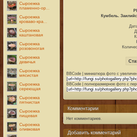
Сыроежка
пламенно-ор...
P
Кумбель. Заилийск
Сыроежка
кроваво-кра...
Дата
Сыроежка
Д
каштановая
К
Сыроежка
Количес
розовоногая
Сыроежка
Ста
девичья
Сыроежка
BBCode | миниатюра фото с увеличен
мясистая
BBCode | полноразмерное фото с пер
Сыроежка
сереющая
Сыроежка
пятнистая
Комментарии
Сыроежка
пищевая
Нет комментариев.
Сыроежка
оливковая
Добавить комментарий