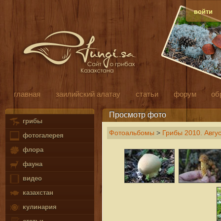
войти
главная
заилийский алатау
статьи
форум
об
Просмотр фото
грибы
Фотоальбомы
>
Грибы 2010. Авгус
фотогалерея
флора
фауна
видео
казахстан
кулинария