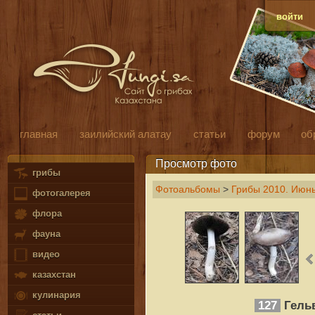
войти
главная
заилийский алатау
статьи
форум
об
Просмотр фото
грибы
Фотоальбомы
>
Грибы 2010. Июн
фотогалерея
флора
фауна
видео
казахстан
кулинария
127
Гель