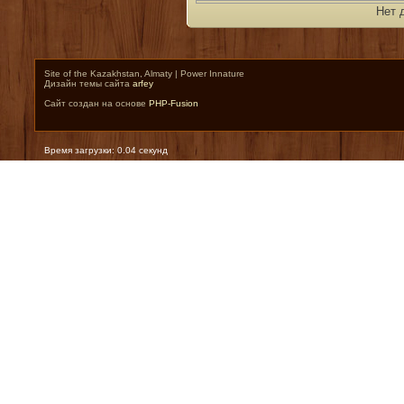
Нет 
Site of the Kazakhstan, Almaty | Power Innature
Дизайн темы сайта
arfey
Сайт создан на основе
PHP-Fusion
Время загрузки: 0.04 секунд