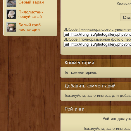
Серый варан
Количес
Пилолистник
чешуйчатый
Ста
Белый гриб
настоящий
BBCode | миниатюра фото с увеличен
BBCode | полноразмерное фото с пер
Комментарии
Нет комментариев.
Добавить комментарий
Пожалуйста, залогиньтесь для добав
Рейтинги
Рейтинг доступ
Пожалуйста, залогиньтесь 