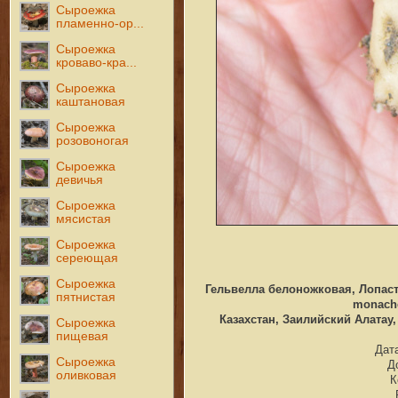
Сыроежка
пламенно-ор...
Сыроежка
кроваво-кра...
Сыроежка
каштановая
Сыроежка
розовоногая
Сыроежка
девичья
Сыроежка
мясистая
Сыроежка
сереющая
Сыроежка
Гельвелла белоножковая, Лопастн
пятнистая
monachel
Казахстан, Заилийский Алатау
Сыроежка
пищевая
Дата
Сыроежка
Д
оливковая
К