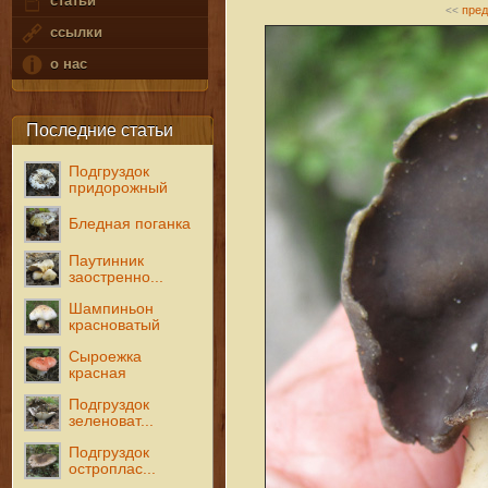
статьи
пре
<<
ссылки
о нас
Последние статьи
Подгруздок
придорожный
Бледная поганка
Паутинник
заостренно...
Шампиньон
красноватый
Сыроежка
красная
Подгруздок
зеленоват...
Подгруздок
остроплас...