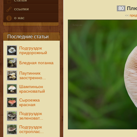
статьи
80
Плю
ссылки
пре
<<
о нас
Последние статьи
Подгруздок
придорожный
Бледная поганка
Паутинник
заостренно...
Шампиньон
красноватый
Сыроежка
красная
Подгруздок
зеленоват...
Подгруздок
остроплас...