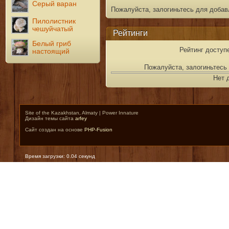
Серый варан
Пожалуйста, залогиньтесь для добав
Пилолистник
чешуйчатый
Рейтинги
Белый гриб
Рейтинг доступ
настоящий
Пожалуйста, залогиньтесь 
Нет 
Site of the Kazakhstan, Almaty | Power Innature
Дизайн темы сайта
arfey
Сайт создан на основе
PHP-Fusion
Время загрузки: 0.04 секунд