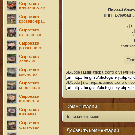
Сыроежка
пламенно-ор...
Плютей благо
ГНПП "Бурабай", 
Сыроежка
кроваво-кра...
Дата
Сыроежка
Д
каштановая
К
Сыроежка
Количес
розовоногая
Сыроежка
Ста
девичья
Сыроежка
BBCode | миниатюра фото с увеличен
мясистая
BBCode | полноразмерное фото с пер
Сыроежка
сереющая
Сыроежка
пятнистая
Комментарии
Сыроежка
пищевая
Нет комментариев.
Сыроежка
оливковая
Добавить комментарий