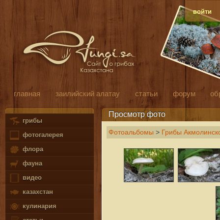
войти
главная
заилийский алатау
статьи
форум
об
Просмотр фото
грибы
Фотоальбомы
>
Грибы Акмолинско
фотогалерея
флора
фауна
видео
казахстан
кулинария