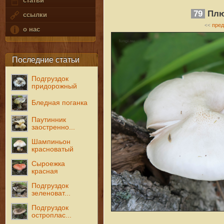
статьи
79
Плю
ссылки
пре
<<
о нас
Последние статьи
Подгруздок
придорожный
Бледная поганка
Паутинник
заостренно...
Шампиньон
красноватый
Сыроежка
красная
Подгруздок
зеленоват...
Подгруздок
остроплас...