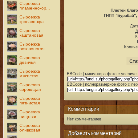
Сыроежка
пламенно-ор...
Плютей благо
ГНПП "Бурабай", 
Сыроежка
кроваво-кра...
Дата
Сыроежка
Д
каштановая
К
Сыроежка
Количе
розовоногая
Сыроежка
Ста
девичья
Сыроежка
BBCode | миниатюра фото с увеличен
мясистая
BBCode | полноразмерное фото с пер
Сыроежка
сереющая
Сыроежка
пятнистая
Комментарии
Сыроежка
пищевая
Нет комментариев.
Сыроежка
оливковая
Добавить комментарий