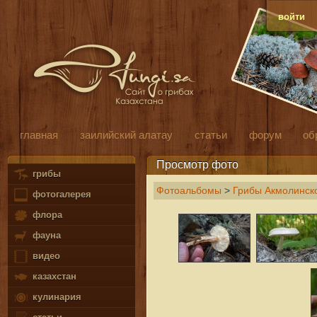
войти
главная
заилийский алатау
статьи
форум
об
Просмотр фото
грибы
Фотоальбомы
>
Грибы Акмолинско
фотогалерея
флора
фауна
видео
казахстан
кулинария