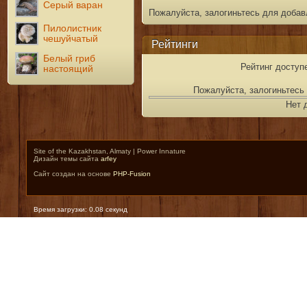
Серый варан
Пожалуйста, залогиньтесь для добав
Пилолистник
чешуйчатый
Рейтинги
Белый гриб
Рейтинг доступ
настоящий
Пожалуйста, залогиньтесь 
Нет 
Site of the Kazakhstan, Almaty | Power Innature
Дизайн темы сайта
arfey
Сайт создан на основе
PHP-Fusion
Время загрузки: 0.08 секунд