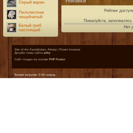
Рейтинги
Серый варан
Рейтинг доступ
Пилолистник
чешуйчатый
Пожалуйста, залогиньтесь 
Белый гриб
Нет 
настоящий
Site of the Kazakhstan, Almaty | Power Innature
Дизайн темы сайта
arfey
Сайт создан на основе
PHP-Fusion
Время загрузки: 0.04 секунд