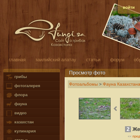
войти
главная
заилийский алатау
статьи
форум
об
Просмотр фото
грибы
Фотоальбомы
>
Фауна Казахстана
фотогалерея
флора
фауна
видео
казахстан
2
Жел
кулинария
пре
<<