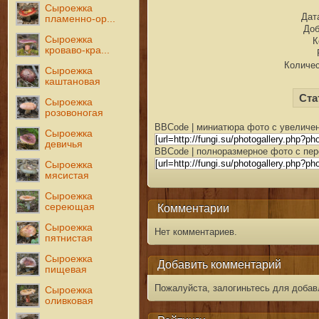
Сыроежка
Дата
пламенно-ор...
Доб
Сыроежка
К
кроваво-кра...
Количес
Сыроежка
каштановая
Ста
Сыроежка
розовоногая
BBCode | миниатюра фото с увеличен
Сыроежка
девичья
BBCode | полноразмерное фото с пер
Сыроежка
мясистая
Сыроежка
сереющая
Комментарии
Сыроежка
Нет комментариев.
пятнистая
Сыроежка
Добавить комментарий
пищевая
Пожалуйста, залогиньтесь для добав
Сыроежка
оливковая