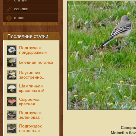
статьи
ссылки
о нас
Последние статьи
Подгруздок
придорожный
Бледная поганка
Паутинник
заостренно...
Шампиньон
красноватый
Сыроежка
красная
Подгруздок
зеленоват...
Подгруздок
Северна
остроплас...
Motacilla fla