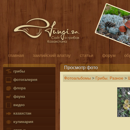
главная
заилийский алатау
статьи
форум
об
Просмотр фото
грибы
Фотоальбомы
>
Грибы. Разное
>
фотогалерея
флора
фауна
видео
казахстан
кулинария