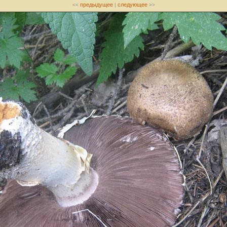
предыдущее
следующее
<<
|
>>