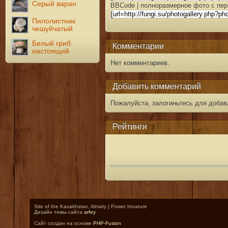
Серый варан
BBCode | полноразмерное фото с пер
Пилолистник
чешуйчатый
Белый гриб
Комментарии
настоящий
Нет комментариев.
Добавить комментарий
Пожалуйста, залогиньтесь для добав
Рейтинги
Site of the Kazakhstan, Almaty | Power Innature
Дизайн темы сайта
arfey
Сайт создан на основе
PHP-Fusion