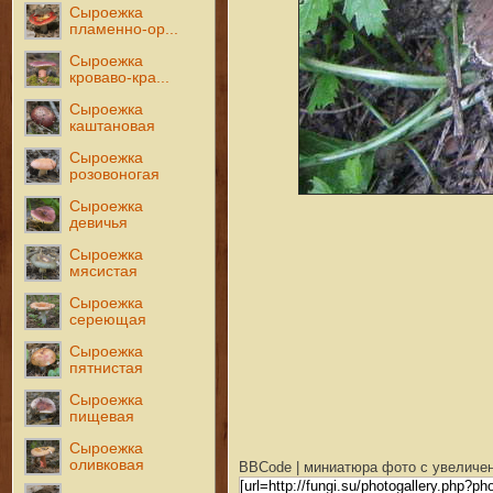
Сыроежка
пламенно-ор...
Сыроежка
кроваво-кра...
Сыроежка
каштановая
Сыроежка
розовоногая
Сыроежка
девичья
Сыроежка
мясистая
Сыроежка
сереющая
Сыроежка
пятнистая
Сыроежка
пищевая
Сыроежка
оливковая
BBCode | миниатюра фото с увеличен