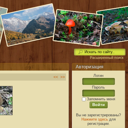
Расширенный поиск
Авторизация
Логин
<<
>>
Пароль
Запомнить меня
Вы не зарегистрированы?
Нажмите здесь
для
регистрации.