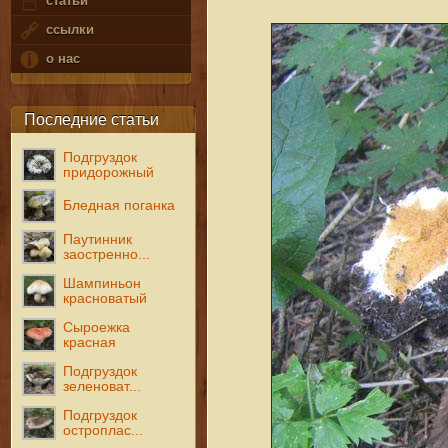
статьи
ссылки
о нас
Последние статьи
Подгруздок
придорожный
Бледная поганка
Паутинник
заостренно...
Шампиньон
красноватый
Сыроежка
красная
Подгруздок
зеленоват...
Подгруздок
остроплас...