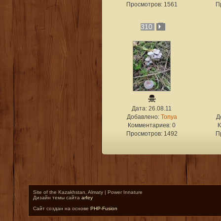
Просмотров: 1561
П
310
Дата: 26.08.11
Добавлено:
Tonya
Д
Комментариев: 0
К
Просмотров: 1492
П
Site of the Kazakhstan, Almaty | Power Innature
Дизайн темы сайта
arfey
Сайт создан на основе
PHP-Fusion