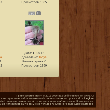
07
Просмотров: 1365
320
Дата: 11.05.12
ya
Добавлено:
Tonya
1
Комментариев: 0
42
Просмотров: 1359
Право собственности © 2011-2026 Василий Федоренко, Алматы
се материалы на сайте являются собственностью их авторов и сайта
fungi.su
фий, активная ссылка на сайт и указание автора обязательны. Коммерческое
ание материалов сайта возможно только с письменного разрешения авторов.