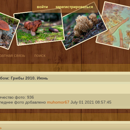
войти
зарегистрироваться
ратная связь
поиск
бом: Грибы 2010. Июнь
ичество фото: 936
леднее фото добавлено
muhomor67
July 01 2021 08:57:45
ь