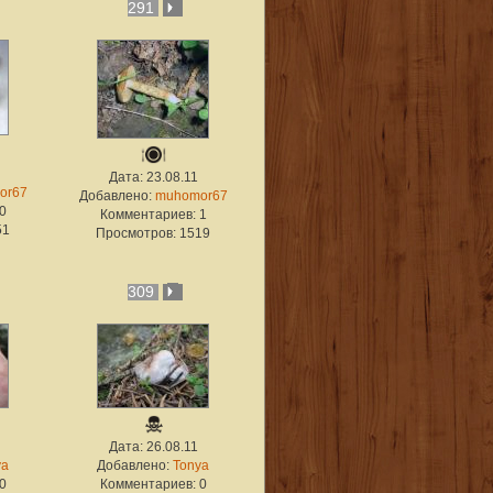
291
Дата: 23.08.11
or67
Добавлено:
muhomor67
0
Комментариев: 1
51
Просмотров: 1519
309
Дата: 26.08.11
ya
Добавлено:
Tonya
0
Комментариев: 0