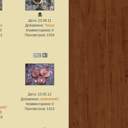
Дата: 23.08.11
ya
Добавлено:
Tonya
0
Комментариев: 0
51
Просмотров: 1554
281
Дата: 10.05.12
Добавлено:
muhomor67
Комментариев: 0
or67
Просмотров: 1423
0
18