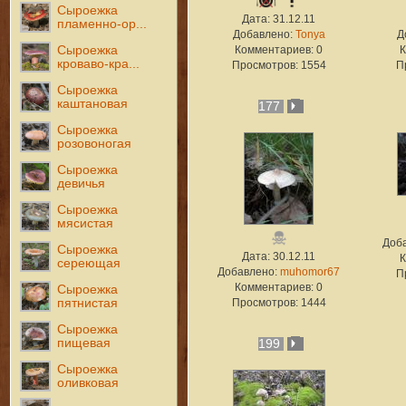
Сыроежка
Дата: 31.12.11
пламенно-ор...
Добавлено:
Tonya
Д
Комментариев: 0
К
Сыроежка
кроваво-кра...
Просмотров: 1554
П
Сыроежка
каштановая
177
Сыроежка
розовоногая
Сыроежка
девичья
Сыроежка
мясистая
Доб
Сыроежка
Дата: 30.12.11
К
сереющая
Добавлено:
muhomor67
П
Комментариев: 0
Сыроежка
Просмотров: 1444
пятнистая
Сыроежка
пищевая
199
Сыроежка
оливковая