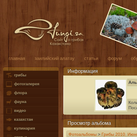
главная
заилийский алатау
статьи
форум
об
Информация
грибы
Аль
фотогалерея
флора
фауна
Кол
Пос
видео
казахстан
Просмотр альбома
кулинария
Фотоальбомы
>
Грибы 2010. Июн