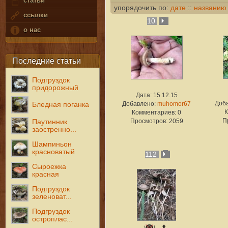
статьи
упорядочить по:
дате
::
названию
ссылки
10
о нас
Последние статьи
Подгруздок
придорожный
Дата: 15.12.15
Доб
Добавлено:
muhomor67
Бледная поганка
К
Комментариев: 0
П
Просмотров: 2059
Паутинник
заостренно...
Шампиньон
красноватый
112
Сыроежка
красная
Подгруздок
зеленоват...
Подгруздок
остроплас...