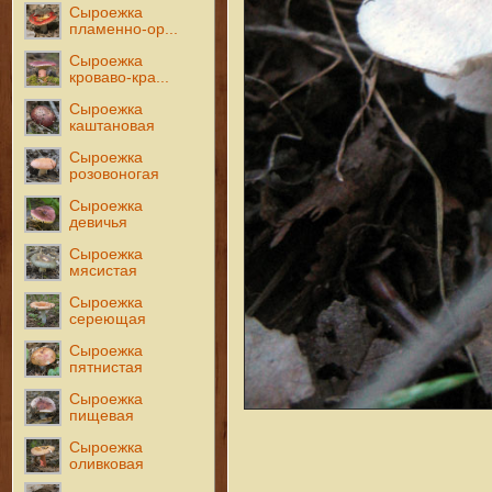
Сыроежка
пламенно-ор...
Сыроежка
кроваво-кра...
Сыроежка
каштановая
Сыроежка
розовоногая
Сыроежка
девичья
Сыроежка
мясистая
Сыроежка
сереющая
Сыроежка
пятнистая
Сыроежка
пищевая
Сыроежка
оливковая