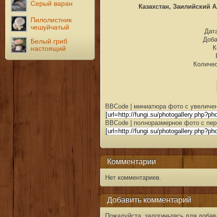
Серый варан
Казахстан, Заилийский А
Пилолистник
чешуйчатый
Дата
Доб
Белый гриб
К
настоящий
Количес
BBCode | миниатюра фото с увеличен
BBCode | полноразмерное фото с пер
Комментарии
Нет комментариев.
Добавить комментарий
Пожалуйста, залогиньтесь для добав