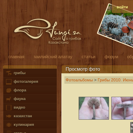
войти
главная
заилийский алатау
статьи
форум
об
Просмотр фото
грибы
Фотоальбомы
>
Грибы 2010. Июн
фотогалерея
флора
фауна
видео
казахстан
кулинария