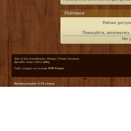
Рейтинги
Рейтинг доступ
Пожалуйста, залогиньтесь 
Нет 
Site of the Kazakhstan, Almaty | Power Innature
Дизайн темы сайта
arfey
Сайт создан на основе
PHP-Fusion
Время загрузки: 0.04 секунд