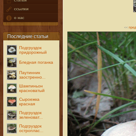
статьи
ссылки
о нас
пре
<<
Последние статьи
Подгруздок
придорожный
Бледная поганка
Паутинник
заостренно...
Шампиньон
красноватый
Сыроежка
красная
Подгруздок
зеленоват...
Подгруздок
остроплас...