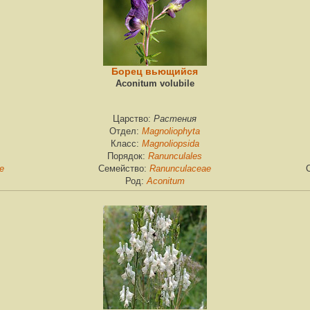
Борец вьющийся
Aconitum volubile
Растения
Царство:
Magnoliophyta
Отдел:
Magnoliopsida
Класс:
Ranunculales
Порядок:
e
Ranunculaceae
Семейство:
Aconitum
Род: