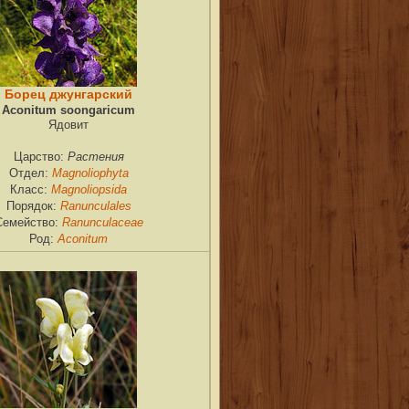
Борец джунгарский
Aconitum soongaricum
Ядовит
Растения
Царство:
Magnoliophyta
Отдел:
Magnoliopsida
Класс:
Ranunculales
Порядок:
Ranunculaceae
Семейство:
Aconitum
Род: