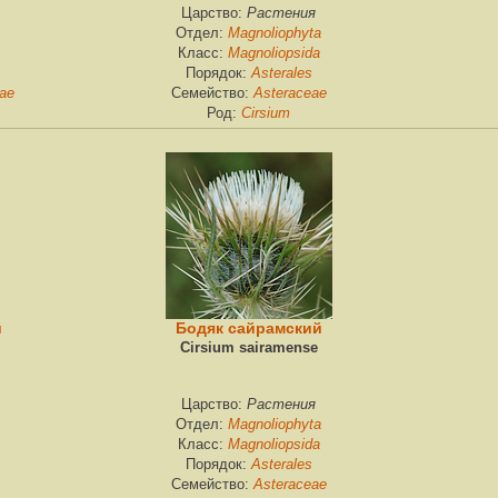
Растения
Царство:
Magnoliophyta
Отдел:
Magnoliopsida
Класс:
Asterales
Порядок:
eae
Asteraceae
Семейство:
Cirsium
Род:
й
Бодяк сайрамский
Cirsium sairamense
Растения
Царство:
Magnoliophyta
Отдел:
Magnoliopsida
Класс:
Asterales
Порядок:
Asteraceae
Семейство: