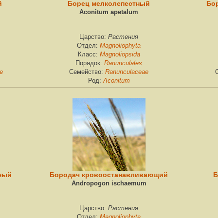
й
Борец мелколепестный
Бо
Aconitum apetalum
Растения
Царство:
Magnoliophyta
Отдел:
Magnoliopsida
Класс:
Ranunculales
Порядок:
e
Ranunculaceae
Семейство:
Aconitum
Род:
ный
Бородач кровоостанавливающий
Б
Andropogon ischaemum
Растения
Царство:
Magnoliophyta
Отдел: