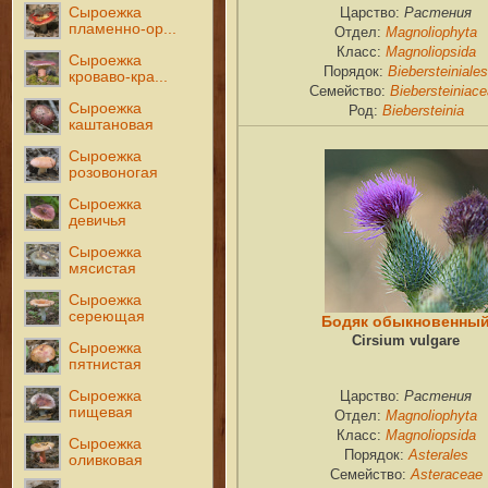
Сыроежка
Растения
Царство:
пламенно-ор...
Magnoliophyta
Отдел:
Magnoliopsida
Класс:
Сыроежка
Biebersteiniales
Порядок:
кроваво-кра...
Biebersteiniac
Семейство:
Сыроежка
Biebersteinia
Род:
каштановая
Сыроежка
розовоногая
Сыроежка
девичья
Сыроежка
мясистая
Сыроежка
сереющая
Бодяк обыкновенны
Cirsium vulgare
Сыроежка
пятнистая
Сыроежка
Растения
Царство:
пищевая
Magnoliophyta
Отдел:
Magnoliopsida
Класс:
Сыроежка
Asterales
Порядок:
оливковая
Asteraceae
Семейство: