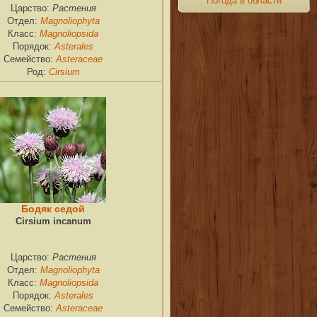
Погода в области
Растения
Царство:
Magnoliophyta
Отдел:
Magnoliopsida
Класс:
Asterales
Порядок:
Asteraceae
Семейство:
Cirsium
Род:
Бодяк седой
Cirsium incanum
Растения
Царство:
Magnoliophyta
Отдел:
Magnoliopsida
Класс:
Asterales
Порядок:
Asteraceae
Семейство: