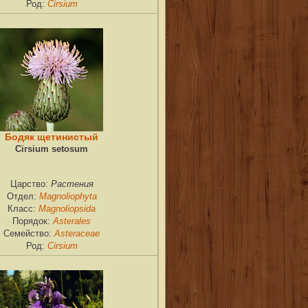
Cirsium
Род:
Бодяк щетинистый
Cirsium setosum
Растения
Царство:
Magnoliophyta
Отдел:
Magnoliopsida
Класс:
Asterales
Порядок:
Asteraceae
Семейство:
Cirsium
Род: