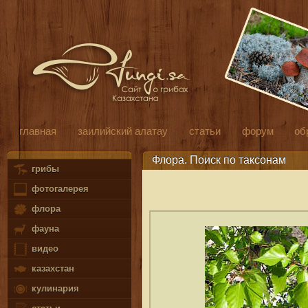
главная
заилийский алатау
статьи
форум
об
Флора. Поиск по таксонам
грибы
фотогалерея
флора
фауна
видео
казахстан
кулинария