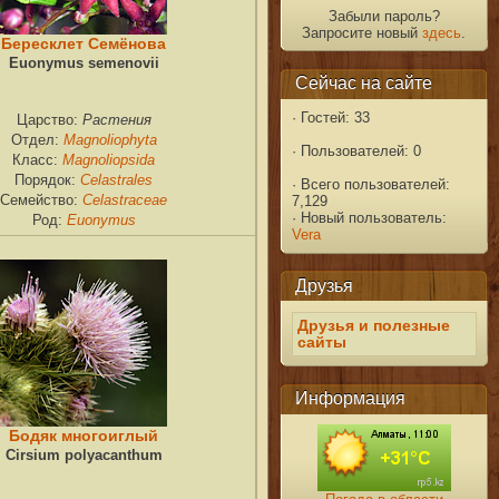
Забыли пароль?
Запросите новый
здесь
.
Бересклет Семёнова
Euonymus semenovii
Сейчас на сайте
·
Гостей: 33
Растения
Царство:
Magnoliophyta
Отдел:
·
Пользователей: 0
Magnoliopsida
Класс:
Celastrales
Порядок:
·
Всего пользователей:
Celastraceae
Семейство:
7,129
·
Новый пользователь:
Euonymus
Род:
Vera
Друзья
Друзья и полезные
сайты
Информация
Бодяк многоиглый
Cirsium polyacanthum