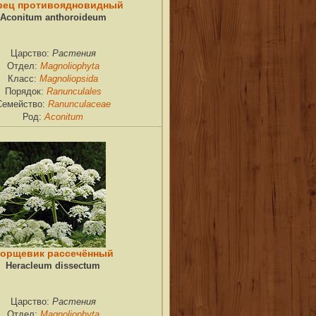
рец противоядновидный
Aconitum anthoroideum
Растения
Царство:
Magnoliophyta
Отдел:
Magnoliopsida
Класс:
Ranunculales
Порядок:
Ranunculaceae
Семейство:
Aconitum
Род:
орщевик рассечённый
Heracleum dissectum
Растения
Царство:
Magnoliophyta
Отдел: