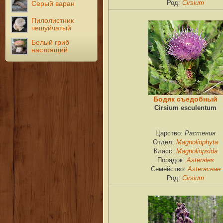
Cirsium
Род:
Серый варан
Пилолистник
чешуйчатый
Белый гриб
настоящий
Бодяк съедобный
Cirsium esculentum
Растения
Царство:
Magnoliophyta
Отдел:
Magnoliopsida
Класс:
Asterales
Порядок:
Asteraceae
Семейство:
Cirsium
Род: