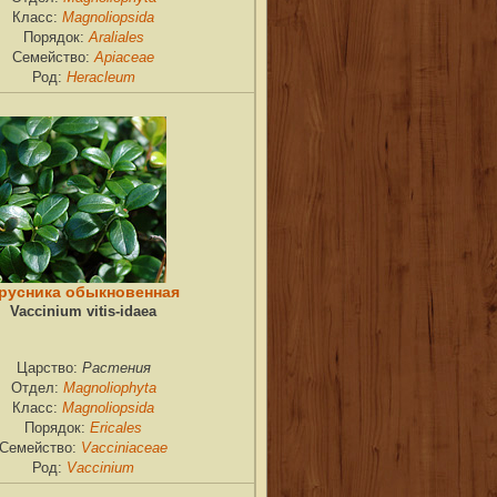
Magnoliopsida
Класс:
Araliales
Порядок:
Apiaceae
Семейство:
Heracleum
Род:
русника обыкновенная
Vaccinium vitis-idaea
Растения
Царство:
Magnoliophyta
Отдел:
Magnoliopsida
Класс:
Ericales
Порядок:
Vacciniaceae
Семейство:
Vaccinium
Род: