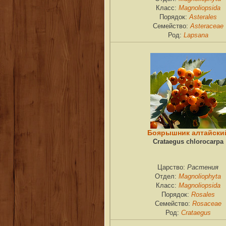
Magnoliopsida
Класс:
Asterales
Порядок:
Asteraceae
Семейство:
Lapsana
Род:
Боярышник алтайски
Crataegus chlorocarpa
Растения
Царство:
Magnoliophyta
Отдел:
Magnoliopsida
Класс:
Rosales
Порядок:
Rosaceae
Семейство:
Crataegus
Род: