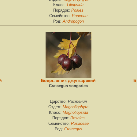
Liliopsida
Класс:
Poales
Порядок:
Poaceae
Семейство:
Andropogon
Род:
й
Боярышник джунгарский
Б
Crataegus songarica
Растения
Царство:
Magnoliophyta
Отдел:
Magnoliopsida
Класс:
Rosales
Порядок:
Rosaceae
Семейство:
Crataegus
Род: