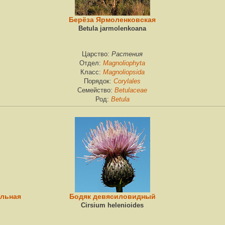
Берёза Ярмоленковская
Betula jarmolenkoana
Растения
Царство:
Magnoliophyta
Отдел:
Magnoliopsida
Класс:
Corylales
Порядок:
Betulaceae
Семейство:
Betula
Род:
ельная
Бодяк девясиловидный
Cirsium helenioides