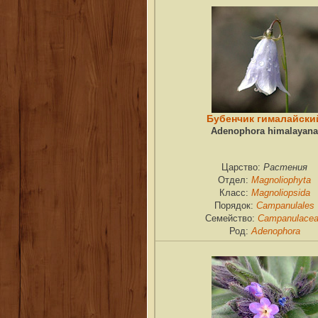
Бубенчик гималайски
Adenophora himalayana
Растения
Царство:
Magnoliophyta
Отдел:
Magnoliopsida
Класс:
Campanulales
Порядок:
Campanulace
Семейство:
Adenophora
Род: