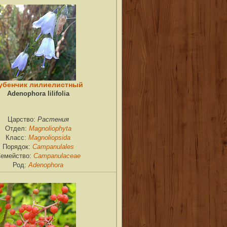
убенчик лилиелистный
Adenophora lilifolia
Растения
Царство:
Magnoliophyta
Отдел:
Magnoliopsida
Класс:
Campanulales
Порядок:
Campanulaceae
емейство:
Adenophora
Род: