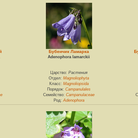
й
Бубенчик Ламарка
Б
Adenophora lamarckii
Растения
Царство:
Magnoliophyta
Отдел:
Magnoliopsida
Класс:
Campanulales
Порядок:
ae
Campanulaceae
Семейство:
С
Adenophora
Род: