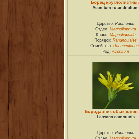
Борец круглолистны
Aconitum rotundifolium
Растения
Царство:
Magnoliophyta
Отдел:
Magnoliopsida
Класс:
Ranunculales
Порядок:
Ranunculacea
Семейство:
Aconitum
Род:
Бородавник обыкновен
Lapsana communis
Растения
Царство:
Magnoliophyta
Отдел: