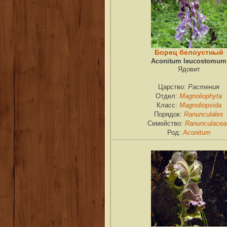
Борец белоустный
Aconitum leucostomum
Ядовит
Растения
Царство:
Magnoliophyta
Отдел:
Magnoliopsida
Класс:
Ranunculales
Порядок:
Ranunculacea
Семейство:
Aconitum
Род: