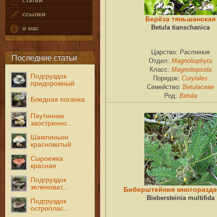
статьи
ссылки
Берёза тяньшанская
Betula tianschanica
о нас
Растения
Царство:
Последние статьи
Magnoliophyta
Отдел:
Magnoliopsida
Класс:
Подгруздок
Corylales
Порядок:
придорожный
Betulaceae
Семейство:
Betula
Род:
Бледная поганка
Паутинник
заостренно...
Шампиньон
красноватый
Сыроежка
красная
Подгруздок
зеленоват...
Биберштейния многоразд
Biebersteinia multifida
Подгруздок
остроплас...