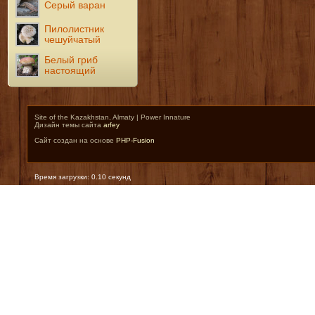
Серый варан
Пилолистник
чешуйчатый
Белый гриб
настоящий
Site of the Kazakhstan, Almaty | Power Innature
Дизайн темы сайта
arfey
Сайт создан на основе
PHP-Fusion
Время загрузки: 0.10 секунд