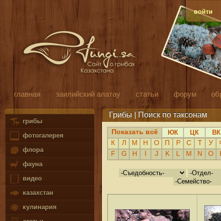
войти
главная
заилийский алатау
статьи
форум
об
Грибы | Поиск по таксонам
грибы
Показать всё
ЮК
ЦК
ВК
фотогалерея
К
Л
М
Н
О
П
Р
С
Т
У
флора
F
G
H
I
J
K
L
M
N
O
фауна
видео
казахстан
кулинария