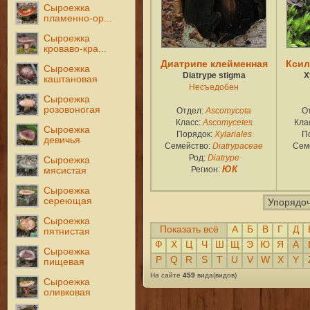
Сыроежка
пламенно-ор...
Сыроежка
кроваво-кра...
Диатрипе клейменная
Ксил
Сыроежка
Diatrype stigma
X
каштановая
Несъедобен
Сыроежка
розовоногая
Отдел:
Ascomycota
О
Класс:
Ascomycetes
Кла
Сыроежка
Порядок:
Xylariales
П
девичья
Семейство:
Diatrypaceae
Сем
Род:
Diatrype
Сыроежка
Регион:
ЮК
мясистая
Сыроежка
сереющая
Упорядоч
Сыроежка
Показать всё
А
Б
В
Г
Д
пятнистая
Ф
Х
Ц
Ч
Ш
Щ
Э
Ю
Я
A
Сыроежка
P
Q
R
S
T
U
V
W
X
Y
пищевая
На сайте
459
вида(видов)
Сыроежка
оливковая