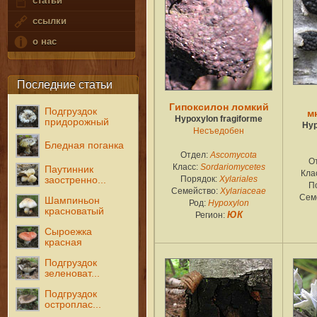
статьи
ссылки
о нас
Последние статьи
Гипоксилон ломкий
Подгруздок
м
Hypoxylon fragiforme
придорожный
Hyp
Несъедобен
Бледная поганка
Отдел:
Ascomycota
О
Класс:
Sordariomycetes
Паутинник
Кла
Порядок:
Xylariales
заостренно...
П
Семейство:
Xylariaceae
Сем
Шампиньон
Род:
Hypoxylon
красноватый
Регион:
ЮК
Сыроежка
красная
Подгруздок
зеленоват...
Подгруздок
остроплас...