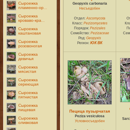
Сыроежка
Geopyxis carbonaria
пламенно-ор...
Несъедобен
Сыроежка
Отдел:
Ascomycota
О
кроваво-кра...
Класс:
Pezizomycetes
Кл
Порядок:
Pezizales
П
Сыроежка
каштановая
Семейство:
Pezizaceae
Сем
Род:
Geopyxis
Сыроежка
Регион:
ЮК
ВК
розовоногая
Сыроежка
девичья
Сыроежка
мясистая
Сыроежка
сереющая
Сыроежка
пятнистая
Сыроежка
пищевая
Пецица пузырчатая
Peziza vesiculosa
Сыроежка
Sarc
Условносъедобен
оливковая