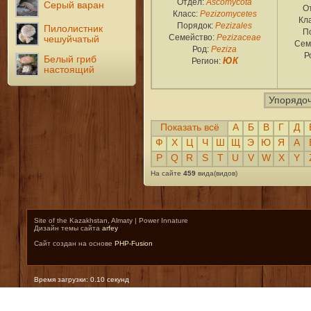
Отдел:
Ascomycota
Серый варан
О
Класс:
Pezizomycetes
Кл
Порядок:
Pezizales
Пилолистник
П
Семейство:
Pezizaceae
чешуйчатый
Сем
Род:
Peziza
Р
Белый гриб
Регион:
ЮК
настоящий
Упорядоч
Показать всё
А
Б
В
Г
Д
Ф
Х
Ц
Ч
Ш
Щ
Э
Ю
Я
A
P
Q
R
S
T
U
V
W
X
Y
На сайте
459
вида(видов)
Site of the Kazakhstan, Almaty | Power Innature
Дизайн темы сайта
arfey
Сайт создан на основе
PHP-Fusion
Время загрузки: 0.10 секунд