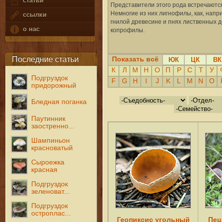
статьи
Представители этого рода встречаются
Немногие из них лигнофилы, как, нап
ссылки
гнилой древесине и пнях лиственных д
о нас
копрофилы.
Последние статьи
Показать всё
ЮК
ЦК
ВК
К
Л
М
Н
О
П
Р
С
Т
У
Подгруздок
F
G
H
I
J
K
L
M
N
O
придорожный
Бледная поганка
Паутинник
заостренно...
Шампиньон
красноватый
Сыроежка
красная
Подгруздок
зеленоват...
Подгруздок
остроплас...
Геопиксис угольный
Пец