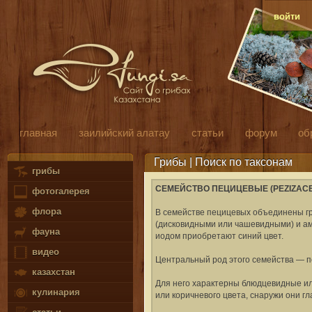
войти
главная
заилийский алатау
статьи
форум
об
Грибы | Поиск по таксонам
грибы
СЕМЕЙСТВО ПЕЦИЦЕВЫЕ (PEZIZAC
фотогалерея
флора
В семействе пецицевых объединены гр
(дисковидными или чашевидными) и а
фауна
иодом приобретают синий цвет.
видео
Центральный род этого семейства — п
казахстан
Для него характерны блюдцевидные и
кулинария
или коричневого цвета, снаружи они г