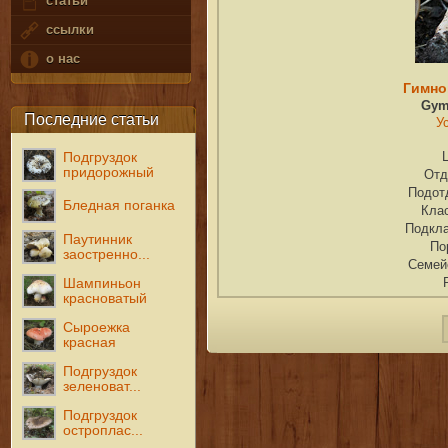
статьи
ссылки
о нас
Гимно
Gym
Последние статьи
У
Подгруздок
придорожный
Отд
Подот
Бледная поганка
Кла
Подкл
Паутинник
По
заостренно...
Семей
Шампиньон
красноватый
Сыроежка
красная
Подгруздок
зеленоват...
Подгруздок
остроплас...