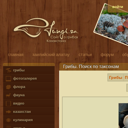
войти
главная
заилийский алатау
статьи
форум
об
Грибы. Поиск по таксонам
грибы
Грибы
П
фотогалерея
флора
фауна
видео
казахстан
кулинария