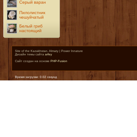
Серый варан
Пилолистник
чешуйчатый
Белый гриб
настоящий
Site of the Kazakhstan, Almaty | Power Innature
Дизайн темы сайта
arfey
Сайт создан на основе
PHP-Fusion
Время загрузки: 0.02 секунд