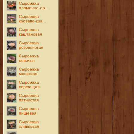
Сыроежка
пламенно-ор...
Сыроежка
кроваво-кра...
Сыроежка
каштановая
Сыроежка
розовоногая
Сыроежка
девичья
Сыроежка
мясистая
Сыроежка
сереющая
Сыроежка
пятнистая
Сыроежка
пищевая
Сыроежка
оливковая