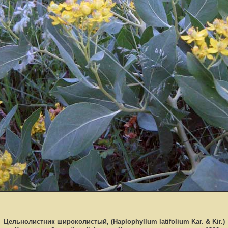
Цельнолистник широколистый, (Haplophyllum latifolium Kar. & Kir.)