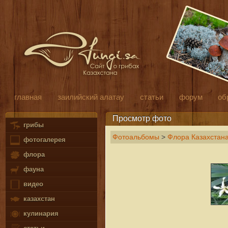
главная
заилийский алатау
статьи
форум
об
Просмотр фото
грибы
Фотоальбомы
>
Флора Казахстан
фотогалерея
флора
фауна
видео
казахстан
кулинария