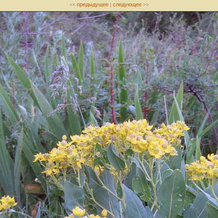
предыдущее
следующее
<<
|
>>