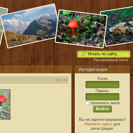
Расширенный поиск
Авторизация
Логин
<<
>>
Пароль
Запомнить меня
Вы не зарегистрированы?
Нажмите здесь
для
регистрации.