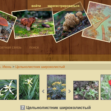
войти
зарегистрироваться
ратная связь
поиск
а. Июнь
>
Цельнолистник широколистый
7
Цельнолистник широколистый