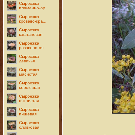
Сыроежка
пламенно-ор...
Сыроежка
кроваво-кра...
Сыроежка
каштановая
Сыроежка
розовоногая
Сыроежка
девичья
Сыроежка
мясистая
Сыроежка
сереющая
Сыроежка
пятнистая
Сыроежка
пищевая
Сыроежка
оливковая