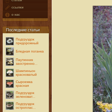
статьи
ссылки
о нас
Последние статьи
Подгруздок
придорожный
Бледная поганка
Паутинник
заостренно...
Шампиньон
красноватый
Сыроежка
красная
Подгруздок
зеленоват...
Подгруздок
остроплас...