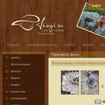
войти
главная
заилийский алатау
статьи
форум
об
Просмотр фото
грибы
Фотоальбомы
>
Флора Казахстан
фотогалерея
флора
фауна
видео
казахстан
кулинария
37
Ф