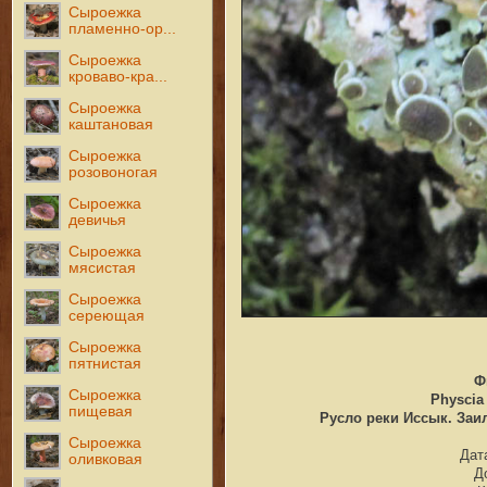
Сыроежка
пламенно-ор...
Сыроежка
кроваво-кра...
Сыроежка
каштановая
Сыроежка
розовоногая
Сыроежка
девичья
Сыроежка
мясистая
Сыроежка
сереющая
Сыроежка
пятнистая
Ф
Сыроежка
Physcia 
пищевая
Русло реки Иссык. Заил
Сыроежка
Дата
оливковая
Д