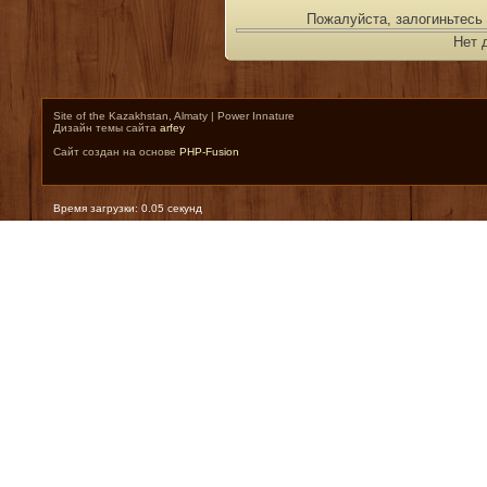
Пожалуйста, залогиньтесь 
Нет 
Site of the Kazakhstan, Almaty | Power Innature
Дизайн темы сайта
arfey
Сайт создан на основе
PHP-Fusion
Время загрузки: 0.05 секунд