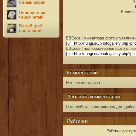
К
Серый варан
Количес
Пилолистник
чешуйчатый
Белый гриб
настоящий
BBCode | миниатюра фото с увеличен
BBCode | полноразмерное фото с пер
Комментарии
Нет комментариев.
Добавить комментарий
Пожалуйста, залогиньтесь для добав
Рейтинги
Рейтинг доступ