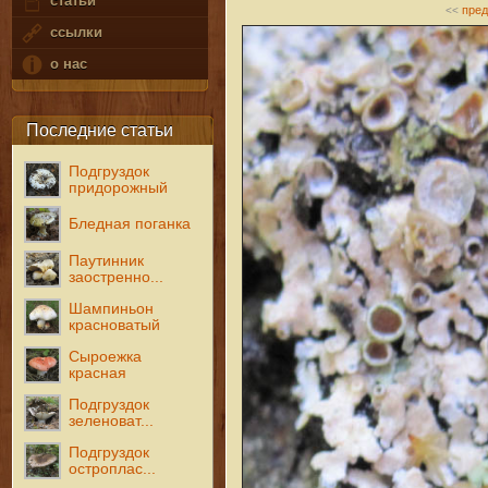
статьи
пре
<<
ссылки
о нас
Последние статьи
Подгруздок
придорожный
Бледная поганка
Паутинник
заостренно...
Шампиньон
красноватый
Сыроежка
красная
Подгруздок
зеленоват...
Подгруздок
остроплас...