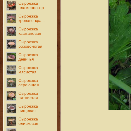
Сыроежка
пламенно-ор...
Сыроежка
кроваво-кра...
Сыроежка
каштановая
Сыроежка
розовоногая
Сыроежка
девичья
Сыроежка
мясистая
Сыроежка
сереющая
Сыроежка
пятнистая
Сыроежка
пищевая
Сыроежка
оливковая