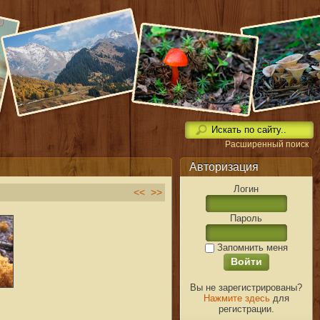
Расширенный поиск
Авторизация
Логин
<<
>>
Пароль
Запомнить меня
Вы не зарегистрированы?
Нажмите здесь
для
регистрации.