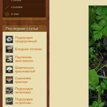
статьи
ссылки
о нас
Последние статьи
Подгруздок
придорожный
Бледная поганка
Паутинник
заостренно...
Шампиньон
красноватый
Сыроежка
красная
Подгруздок
зеленоват...
Подгруздок
остроплас...