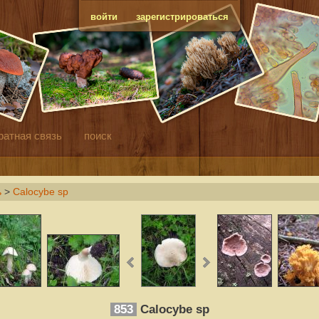
войти
зарегистрироваться
ратная связь
поиск
ь
>
Calocybe sp
853
Calocybe sp