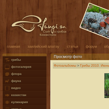
главная
заилийский алатау
статьи
форум
об
Просмотр фото
грибы
Фотоальбомы
>
Грибы 2010. Июн
фотогалерея
флора
фауна
видео
казахстан
кулинария