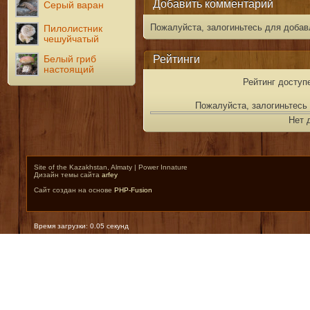
Добавить комментарий
Серый варан
Пожалуйста, залогиньтесь для добав
Пилолистник
чешуйчатый
Рейтинги
Белый гриб
настоящий
Рейтинг доступ
Пожалуйста, залогиньтесь 
Нет 
Site of the Kazakhstan, Almaty | Power Innature
Дизайн темы сайта
arfey
Сайт создан на основе
PHP-Fusion
Время загрузки: 0.05 секунд