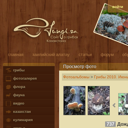
войти
главная
заилийский алатау
статьи
форум
об
Просмотр фото
грибы
Фотоальбомы
>
Грибы 2010. Июн
фотогалерея
флора
фауна
видео
казахстан
кулинария
737
Дожд