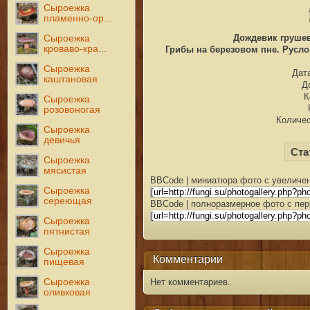
Сыроежка
пламенно-ор...
Дождевик грушев
Сыроежка
кроваво-кра...
Грибы на березовом пне. Русло 
Сыроежка
Дата
каштановая
Д
К
Сыроежка
розовоногая
Количес
Сыроежка
девичья
Ста
Сыроежка
мясистая
BBCode | миниатюра фото с увеличен
Сыроежка
сереющая
BBCode | полноразмерное фото с пер
Сыроежка
пятнистая
Сыроежка
Комментарии
пищевая
Сыроежка
Нет комментариев.
оливковая