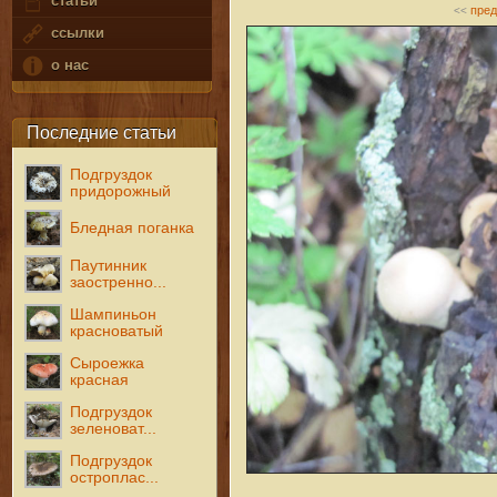
статьи
пре
<<
ссылки
о нас
Последние статьи
Подгруздок
придорожный
Бледная поганка
Паутинник
заостренно...
Шампиньон
красноватый
Сыроежка
красная
Подгруздок
зеленоват...
Подгруздок
остроплас...