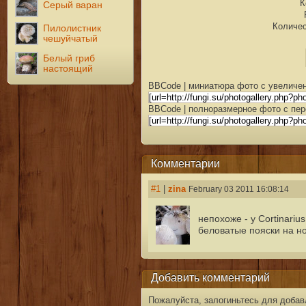
К
Серый варан
Количес
Пилолистник
чешуйчатый
Белый гриб
настоящий
BBCode | миниатюра фото с увеличен
BBCode | полноразмерное фото с пер
Комментарии
#1
|
zina
February 03 2011 16:08:14
непохоже - у Cortinariu
беловатые пояски на но
Добавить комментарий
Пожалуйста, залогиньтесь для добав