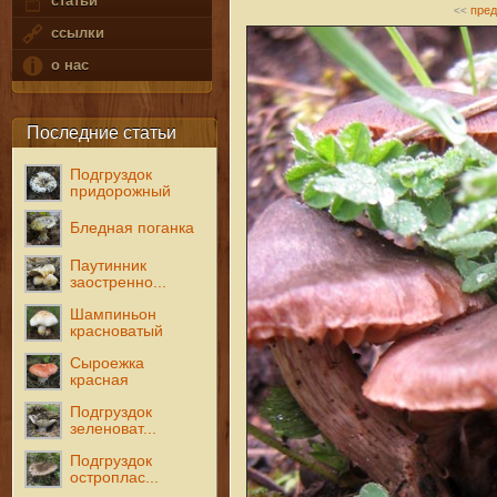
статьи
пре
<<
ссылки
о нас
Последние статьи
Подгруздок
придорожный
Бледная поганка
Паутинник
заостренно...
Шампиньон
красноватый
Сыроежка
красная
Подгруздок
зеленоват...
Подгруздок
остроплас...