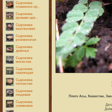
Сыроежка
пламенно-ор...
Сыроежка
кроваво-кра...
Сыроежка
каштановая
Сыроежка
розовоногая
Сыроежка
девичья
Сыроежка
мясистая
Сыроежка
сереющая
Сыроежка
пятнистая
Сыроежка
пищевая
Плато Асы, Казахстан, Заил
Сыроежка
Дата
оливковая
Доб