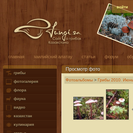
войти
главная
заилийский алатау
статьи
форум
об
Просмотр фото
грибы
Фотоальбомы
>
Грибы 2010. Июн
фотогалерея
флора
фауна
видео
казахстан
кулинария