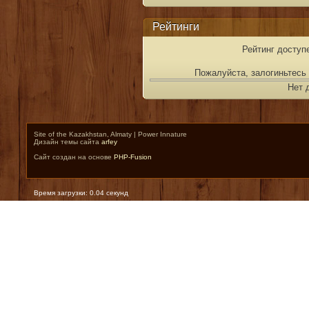
Рейтинги
Рейтинг доступ
Пожалуйста, залогиньтесь 
Нет 
Site of the Kazakhstan, Almaty | Power Innature
Дизайн темы сайта
arfey
Сайт создан на основе
PHP-Fusion
Время загрузки: 0.04 секунд