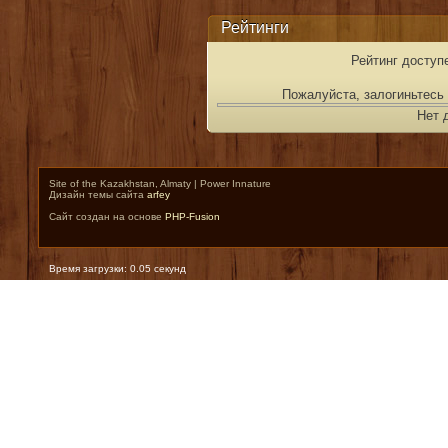
Рейтинги
Рейтинг доступ
Пожалуйста, залогиньтесь 
Нет 
Site of the Kazakhstan, Almaty | Power Innature
Дизайн темы сайта
arfey
Сайт создан на основе
PHP-Fusion
Время загрузки: 0.05 секунд