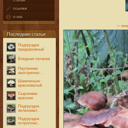
статьи
ссылки
о нас
пре
<<
Последние статьи
Подгруздок
придорожный
Бледная поганка
Паутинник
заостренно...
Шампиньон
красноватый
Сыроежка
красная
Подгруздок
зеленоват...
Подгруздок
остроплас...