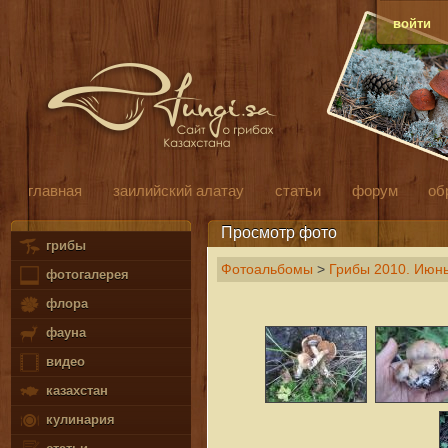
войти
главная
заилийский алатау
статьи
форум
об
Просмотр фото
грибы
Фотоальбомы
>
Грибы 2010. Июн
фотогалерея
флора
фауна
видео
казахстан
кулинария