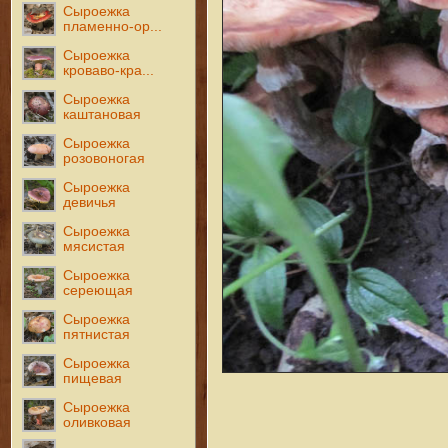
Сыроежка
пламенно-ор...
Сыроежка
кроваво-кра...
Сыроежка
каштановая
Сыроежка
розовоногая
Сыроежка
девичья
Сыроежка
мясистая
Сыроежка
сереющая
Сыроежка
пятнистая
Сыроежка
пищевая
Сыроежка
оливковая