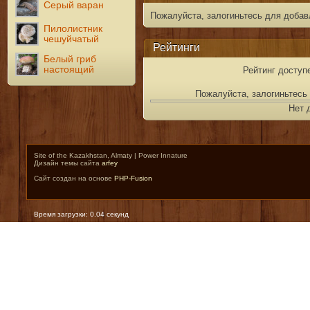
Серый варан
Пожалуйста, залогиньтесь для добав
Пилолистник
чешуйчатый
Рейтинги
Белый гриб
настоящий
Рейтинг доступ
Пожалуйста, залогиньтесь 
Нет 
Site of the Kazakhstan, Almaty | Power Innature
Дизайн темы сайта
arfey
Сайт создан на основе
PHP-Fusion
Время загрузки: 0.04 секунд