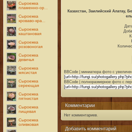
Сыроежка
пламенно-ор...
Казахстан, Заилийский Алатау, Б
ель
Сыроежка
кроваво-кра...
Дата
Сыроежка
Доб
каштановая
К
Сыроежка
Количес
розовоногая
Сыроежка
девичья
Сыроежка
BBCode | миниатюра фото с увеличен
мясистая
Сыроежка
BBCode | полноразмерное фото с пер
сереющая
Сыроежка
пятнистая
Комментарии
Сыроежка
пищевая
Нет комментариев.
Сыроежка
оливковая
Добавить комментарий