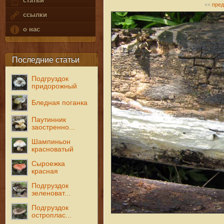
статьи
пре
<<
ссылки
о нас
Последние статьи
Подгруздок
придорожный
Бледная поганка
Паутинник
заостренно...
Шампиньон
красноватый
Сыроежка
красная
Подгруздок
зеленоват...
Подгруздок
остроплас...