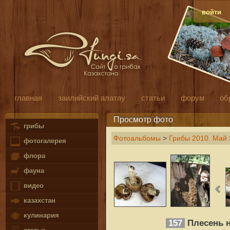
войти
главная
заилийский алатау
статьи
форум
об
Просмотр фото
грибы
Фотоальбомы
>
Грибы 2010. Май
фотогалерея
флора
фауна
видео
казахстан
кулинария
157
Плесень н