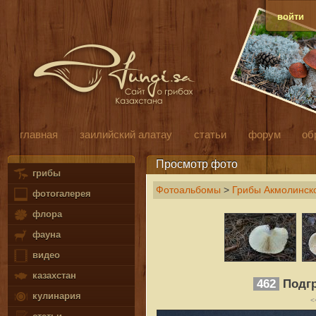
войти
главная
заилийский алатау
статьи
форум
об
Просмотр фото
грибы
Фотоальбомы
>
Грибы Акмолинско
фотогалерея
флора
фауна
видео
казахстан
462
Подгр
кулинария
<