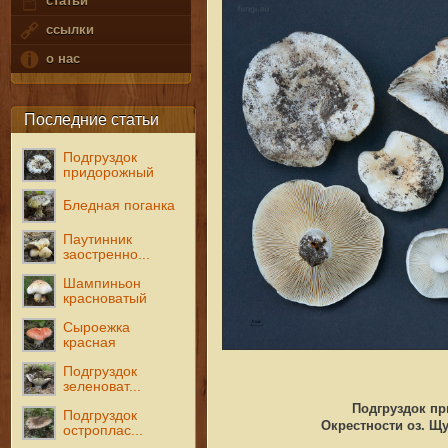
статьи
ссылки
о нас
Последние статьи
Подгруздок
придорожный
Бледная поганка
Паутинник
заостренно...
Шампиньон
красноватый
Сыроежка
красная
Подгруздок
зеленоват...
Подгруздок пр
Подгруздок
Окрестности оз. Щу
остроплас...