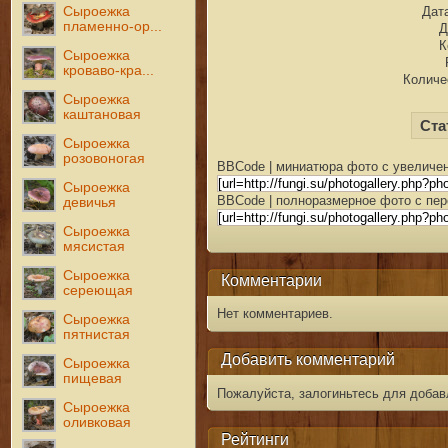
Сыроежка
Дата
пламенно-ор...
Д
К
Сыроежка
кроваво-кра...
Количе
Сыроежка
каштановая
Ста
Сыроежка
розовоногая
BBCode | миниатюра фото с увеличен
Сыроежка
BBCode | полноразмерное фото с пер
девичья
Сыроежка
мясистая
Сыроежка
Комментарии
сереющая
Нет комментариев.
Сыроежка
пятнистая
Добавить комментарий
Сыроежка
пищевая
Пожалуйста, залогиньтесь для добав
Сыроежка
оливковая
Рейтинги